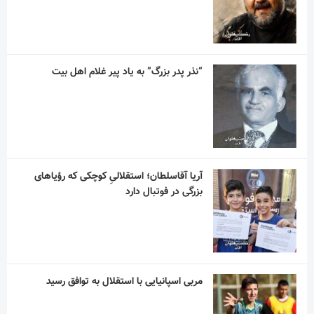
“نذر پدر بزرگ” به یاد پیر غلام اهل بیت
آریا آقاسلطان؛ استقلالیِ کوچکی که رؤیاهای
بزرگی در فوتبال دارد
مربی اسپانیایی با استقلال به توافق رسید