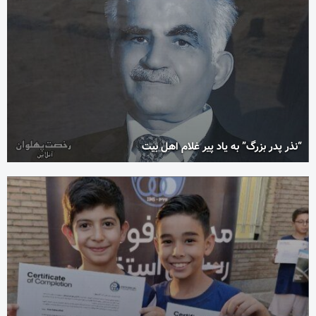
“نذر پدر بزرگ” به یاد پیر غلام اهل بیت