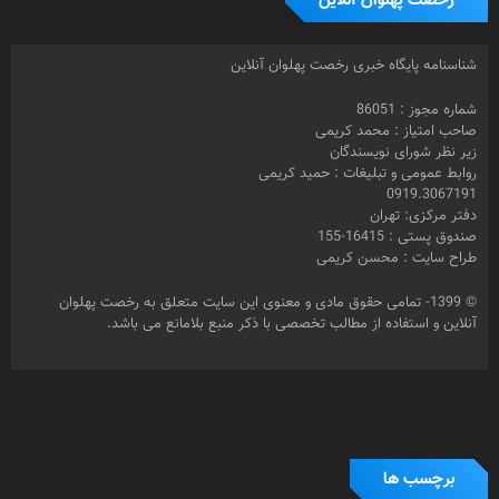
رخصت پهلوان آنلاین
شناسنامه پایگاه خبری رخصت پهلوان آنلاین
شماره مجوز : 86051
صاحب امتیاز : محمد کریمی
زیر نظر شورای نویسندگان
روابط عمومی و تبلیغات : حمید کریمی
0919.3067191
دفتر مرکزی: تهران
صندوق پستی : 16415-155
طراح سایت : محسن کریمی
© 1399- تمامی حقوق مادی و معنوی این سایت متعلق به رخصت پهلوان
آنلاین و استفاده از مطالب تخصصی با ذکر منبع بلامانع می باشد.
برچسب ها