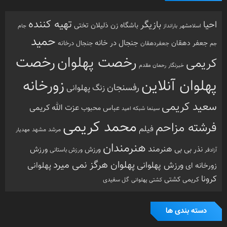
تهیه کننده
احیا
بازیگر
باشگاه زن ذلیلان
تختی
بارانداز
جام
اسلامشهر
حمید
جنجال در خانه
جعفر دهقان
جنجال درخانه
جم
جعفردهقان
رخصت
رخصت پهلوان
کریمی
خبرنگار
رحمان مقدم
پهلوان آنلاین
زورخانه
رفسنجان
زنگ پهلوانی
سعید کریمی
عزت الله کریمی
عباس محبوب
سینما
شبکه امید
محمد کریمی
فرشته مزاحم
فیلم
مرشد
مشهد
مهدیار
هنرمندان
هنرمند
ورزش
نذر بی بی
ورزش
ورزش باستانی
آزادفر
پهلوان هرگز نمی میرد
ورزش پهلوانی
زورخانه ای
پهلوانی
کرونا
کشتی
کریمی
گل سفیدی
کشتی پهلوانی
دسته بندی ها