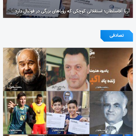
آریا آقاسلطان؛ استقلالیِ کوچکی که رؤیاهای بزرگی در فوتبال دارد
تصادفی