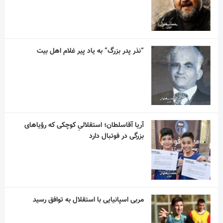
“نذر پدر بزرگ” به یاد پیر غلام اهل بیت
آریا آقاسلطان؛ استقلالیِ کوچکی که رؤیاهای
بزرگی در فوتبال دارد
مربی اسپانیایی با استقلال به توافق رسید