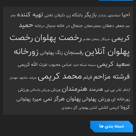
تهیه کننده
احیا
بازیگر
باشگاه زن ذلیلان
تختی
بارانداز
جام
اسلامشهر
حمید
جنجال در خانه
جعفر دهقان
جنجال درخانه
جم
جعفردهقان
رخصت
رخصت پهلوان
کریمی
خبرنگار
رحمان مقدم
پهلوان آنلاین
زورخانه
رفسنجان
زنگ پهلوانی
سعید کریمی
عزت الله کریمی
عباس محبوب
سینما
شبکه امید
محمد کریمی
فرشته مزاحم
فیلم
مرشد
مشهد
مهدیار
هنرمندان
هنرمند
ورزش
نذر بی بی
ورزش
ورزش باستانی
آزادفر
پهلوان هرگز نمی میرد
ورزش پهلوانی
زورخانه ای
پهلوانی
کرونا
کشتی
کریمی
گل سفیدی
کشتی پهلوانی
دسته بندی ها