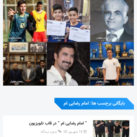
بایگانی برچسب ها: امام رضایی ام
” امام رضایی ام ” در قاب تلویزیون
14 شهریور 03
بدون دیدگاه