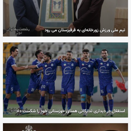
تیم ملی ورزش زورخانه‌ای به قرقیزستان می رود
استقلال در دیداری تدارکاتی همتای خوزستانی خود را شکست داد