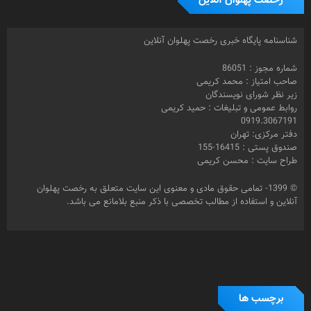
رخصت پهلوان آنلاین
شناسنامه پایگاه خبری رخصت پهلوان آنلاین
شماره مجوز : 86051
صاحب امتیاز : محمد کریمی
زیر نظر شورای نویسندگان
روابط عمومی و تبلیغات : حمید کریمی
0919.3067191
دفتر مرکزی: تهران
صندوق پستی : 16415-155
طراح سایت : محسن کریمی
© 1399- تمامی حقوق مادی و معنوی این سایت متعلق به رخصت پهلوان
آنلاین و استفاده از مطالب تخصصی با ذکر منبع بلامانع می باشد.
برچسب ها