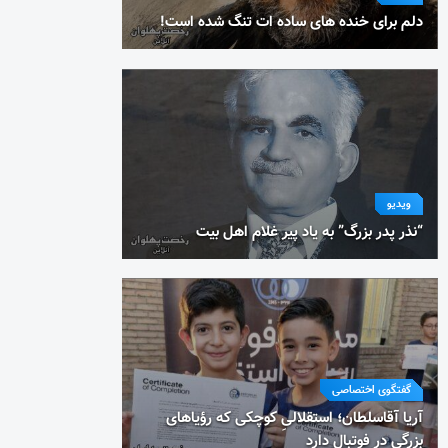
دلم برای خنده های ساده ات تنگ شده است!
ویدیو
“نذر پدر بزرگ” به یاد پیر غلام اهل بیت
گفتگوی اختصاصی
آریا آقاسلطان؛ استقلالیِ کوچکی که رؤیاهای
بزرگی در فوتبال دارد