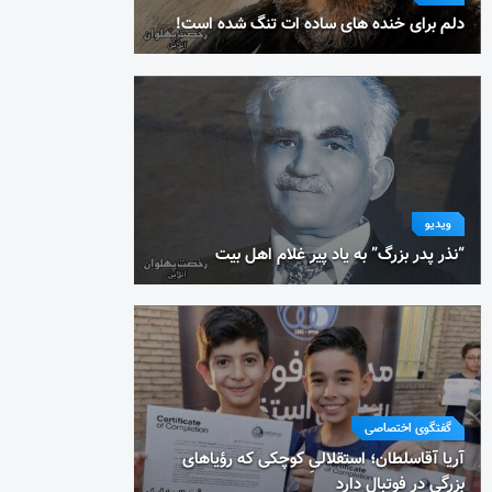
دلم برای خنده های ساده ات تنگ شده است!
ویدیو
“نذر پدر بزرگ” به یاد پیر غلام اهل بیت
گفتگوی اختصاصی
آریا آقاسلطان؛ استقلالیِ کوچکی که رؤیاهای
بزرگی در فوتبال دارد