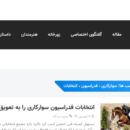
مقاله
گفتگوی اختصاصی
زورخانه
هنرمندان
داستان
ب ها: سوارکاری ، فدراسیون ، انتخابات
انتخابات فدراسیون سوارکاری را به تعویق 
6 شهریور 02
بدون دیدگاه
مسوول کمیته فنی انجمن اسب کرد تاکید دارد مجمع انتخاباتی در
برگزار شود چرا که معتقد است اهداف پشت پرده ای که به نفع 