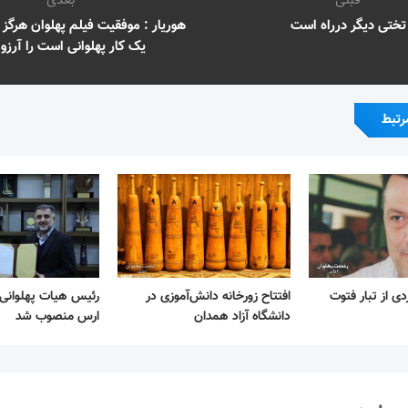
قبلی
بعدی
تختی دیگر درراه است
هوریار : موفقیت فیلم پهلوان هرگز 
یک کار پهلوانی است را آرزو 
رتبط
ی از تبار فتوت
افتتاح زورخانه دانش‌آموزی در
رئیس هیات پهلوانی 
دانشگاه آزاد همدان
ارس منصوب شد