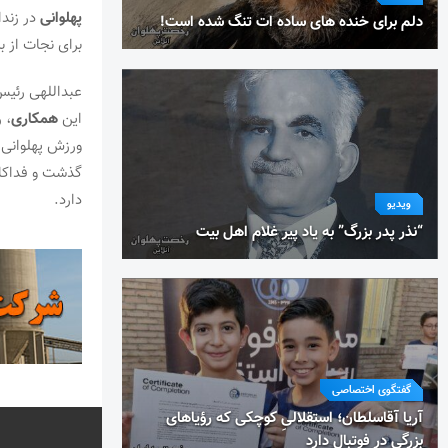
پهلوانی
در زندا
دلم برای خنده های ساده ات تنگ شده است!
برای نجات از ب
عبداللهی رئیس
این
همکاری
، 
ورزش پهلوانی 
گذشت و فداکاری
دارد.
ویدیو
“نذر پدر بزرگ” به یاد پیر غلام اهل بیت
گفتگوی اختصاصی
آریا آقاسلطان؛ استقلالیِ کوچکی که رؤیاهای
بزرگی در فوتبال دارد