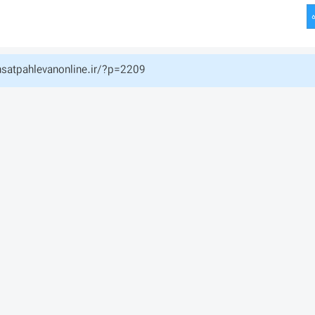
hsatpahlevanonline.ir/?p=2209