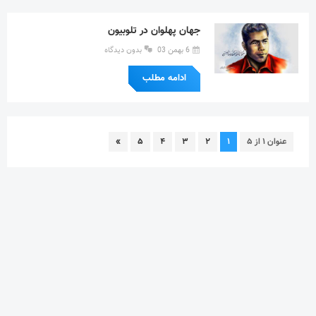
جهان پهلوان در تلوبیون
6 بهمن 03
بدون دیدگاه
ادامه مطلب
عنوان ۱ از ۵
۱
۲
۳
۴
۵
»