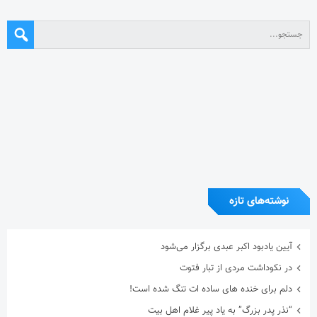
نوشته‌های تازه
آیین یادبود اکبر عبدی برگزار می‌شود
در نکوداشت مردی از تبار فتوت
دلم برای خنده های ساده ات تنگ شده است!
“نذر پدر بزرگ” به یاد پیر غلام اهل بیت
آریا آقاسلطان؛ استقلالیِ کوچکی که رؤیاهای بزرگی در فوتبال دارد