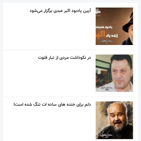
دلم برای خنده های ساده ات تنگ شده است!
“نذر پدر بزرگ” به یاد پیر غلام اهل بیت
آریا آقاسلطان؛ استقلالیِ کوچکی که رؤیاهای
بزرگی در فوتبال دارد