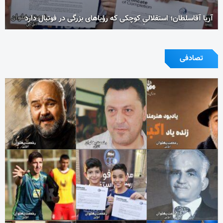
آریا آقاسلطان؛ استقلالیِ کوچکی که رؤیاهای بزرگی در فوتبال دارد
تصادفی