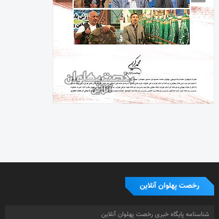
رخصت پهلوان آنلاین
شناسنامه پایگاه خبری رخصت پهلوان آنلاین
شماره مجوز : 86051
صاحب امتیاز : محمد کریمی
زیر نظر شورای نویسندگان
روابط عمومی و تبلیغات : حمید کریمی
0919.3067191
دفتر مرکزی: تهران
صندوق پستی : 16415-155
طراح سایت : محسن کریمی
© 1399- تمامی حقوق مادی و معنوی این سایت متعلق به رخصت پهلوان
آنلاین و استفاده از مطالب تخصصی با ذکر منبع بلامانع می باشد.