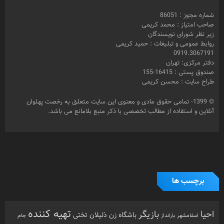
برچسب ها
تهیه کننده
احیا
بازیگر
باشگاه زن ذلیلان
تختی
بارانداز
جام
اسلامشهر
حمید
جنجال در خانه
جعفر دهقان
جنجال درخانه
جم
جعفردهقان
رخصت
رخصت پهلوان
کریمی
خبرنگار
رحمان مقدم
پهلوان آنلاین
زورخانه
رفسنجان
زنگ پهلوانی
سعید کریمی
عزت الله کریمی
عباس محبوب
سینما
شبکه امید
محمد کریمی
فرشته مزاحم
فیلم
مرشد
مشهد
مهدیار
هنرمندان
هنرمند
ورزش
نذر بی بی
ورزش
ورزش باستانی
آزادفر
پهلوان هرگز نمی میرد
ورزش پهلوانی
زورخانه ای
پهلوانی