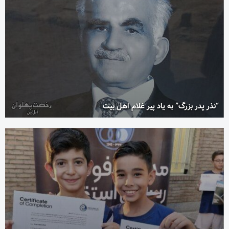
“نذر پدر بزرگ” به یاد پیر غلام اهل بیت