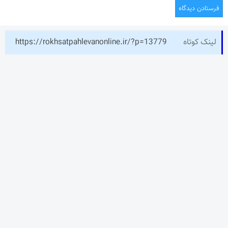
لینک کوتاه
https://rokhsatpahlevanonline.ir/?p=13779
نوشته‌های تازه
چرا جامعه همچنان به “روزنامه نگار” نیاز دارد؟
تیم ملی ورزش زورخانه‌ای به قرقیزستان می رود