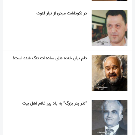
“نذر پدر بزرگ” به یاد پیر غلام اهل بیت
آریا آقاسلطان؛ استقلالیِ کوچکی که رؤیاهای
بزرگی در فوتبال دارد
مربی اسپانیایی با استقلال به توافق رسید