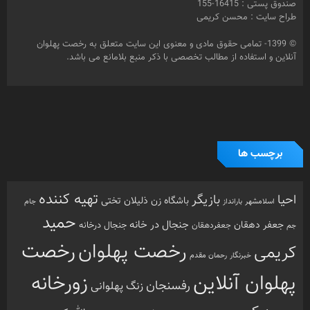
تهیه کننده
احیا
بازیگر
باشگاه زن ذلیلان
تختی
بارانداز
جام
اسلامشهر
حمید
جنجال در خانه
جعفر دهقان
جنجال درخانه
جم
جعفردهقان
رخصت
رخصت پهلوان
کریمی
خبرنگار
رحمان مقدم
پهلوان آنلاین
زورخانه
رفسنجان
زنگ پهلوانی
سعید کریمی
عزت الله کریمی
عباس محبوب
سینما
شبکه امید
محمد کریمی
فرشته مزاحم
فیلم
مرشد
مشهد
مهدیار
هنرمندان
هنرمند
ورزش
نذر بی بی
ورزش
ورزش باستانی
آزادفر
پهلوان هرگز نمی میرد
ورزش پهلوانی
زورخانه ای
پهلوانی
کرونا
کشتی
کریمی
گل سفیدی
کشتی پهلوانی
دسته بندی ها