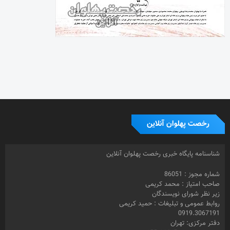
شناسنامه پایگاه خبری رخصت پهلوان آنلاین
شماره مجوز : 86051
صاحب امتیاز : محمد کریمی
زیر نظر شورای نویسندگان
روابط عمومی و تبلیغات : حمید کریمی
0919.3067191
دفتر مرکزی: تهران
صندوق پستی : 16415-155
طراح سایت : محسن کریمی
© 1399- تمامی حقوق مادی و معنوی این سایت متعلق به رخصت پهلوان
آنلاین و استفاده از مطالب تخصصی با ذکر منبع بلامانع می باشد.
برچسب ها