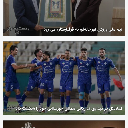
تیم ملی ورزش زورخانه‌ای به قرقیزستان می رود
استقلال در دیداری تدارکاتی همتای خوزستانی خود را شکست داد