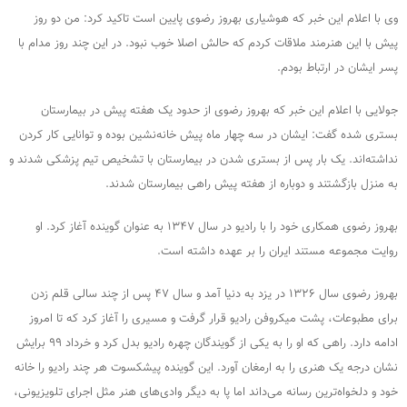
وی با اعلام این خبر که هوشیاری بهروز رضوی پایین است تاکید کرد: من دو روز
پیش با این هنرمند ملاقات کردم که حالش اصلا خوب نبود. در این چند روز مدام با
پسر ایشان در ارتباط بودم.
جولایی با اعلام این خبر که بهروز رضوی از حدود یک هفته پیش در بیمارستان
بستری شده گفت: ایشان در سه چهار ماه پیش خانه‌نشین بوده و توانایی کار کردن
نداشته‌اند. یک بار پس از بستری شدن در بیمارستان با تشخیص تیم پزشکی شدند و
به منزل بازگشتند و دوباره از هفته پیش راهی بیمارستان شدند.
بهروز رضوی همکاری خود را با رادیو در سال ۱۳۴۷ به عنوان گوینده آغاز کرد. او
روایت مجموعه مستند ایران را بر عهده داشته است.
بهروز رضوی سال ۱۳۲۶ در یزد به دنیا آمد و سال ۴۷ پس از چند سالی قلم زدن
برای مطبوعات، پشت میکروفن رادیو قرار گرفت و مسیری را آغاز کرد که تا امروز
ادامه دارد. راهی که او را به یکی از گویندگان چهره رادیو بدل کرد و خرداد ۹۹ برایش
نشان درجه یک هنری را به ارمغان آورد. این گوینده پیشکسوت هر چند رادیو را خانه
خود و دلخواه‌ترین رسانه می‌داند اما پا به دیگر وادی‌های هنر مثل اجرای تلویزیونی،