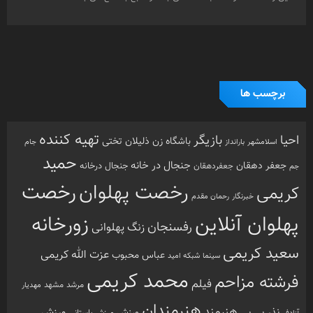
برچسب ها
تهیه کننده
احیا
بازیگر
باشگاه زن ذلیلان
تختی
بارانداز
جام
اسلامشهر
حمید
جنجال در خانه
جعفر دهقان
جنجال درخانه
جم
جعفردهقان
رخصت
رخصت پهلوان
کریمی
خبرنگار
رحمان مقدم
پهلوان آنلاین
زورخانه
رفسنجان
زنگ پهلوانی
سعید کریمی
عزت الله کریمی
عباس محبوب
سینما
شبکه امید
محمد کریمی
فرشته مزاحم
فیلم
مرشد
مشهد
مهدیار
هنرمندان
هنرمند
ورزش
نذر بی بی
ورزش