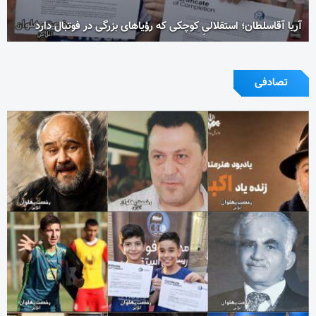
آریا آقاسلطان؛ استقلالیِ کوچکی که رؤیاهای بزرگی در فوتبال دارد
تصادفی