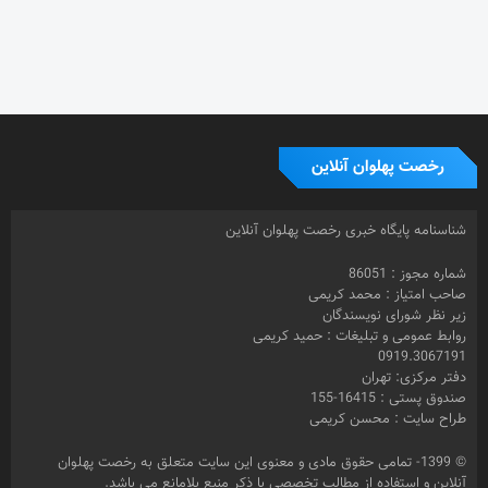
رخصت پهلوان آنلاین
شناسنامه پایگاه خبری رخصت پهلوان آنلاین
شماره مجوز : 86051
صاحب امتیاز : محمد کریمی
زیر نظر شورای نویسندگان
روابط عمومی و تبلیغات : حمید کریمی
0919.3067191
دفتر مرکزی: تهران
صندوق پستی : 16415-155
طراح سایت : محسن کریمی
© 1399- تمامی حقوق مادی و معنوی این سایت متعلق به رخصت پهلوان
آنلاین و استفاده از مطالب تخصصی با ذکر منبع بلامانع می باشد.