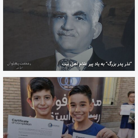
“نذر پدر بزرگ” به یاد پیر غلام اهل بیت