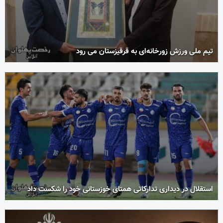
تیم ملی ورزش زورخانه‌ای به قرقیزستان می رود
استقلال در دیداری تدارکاتی همتای خوزستانی خود را شکست داد