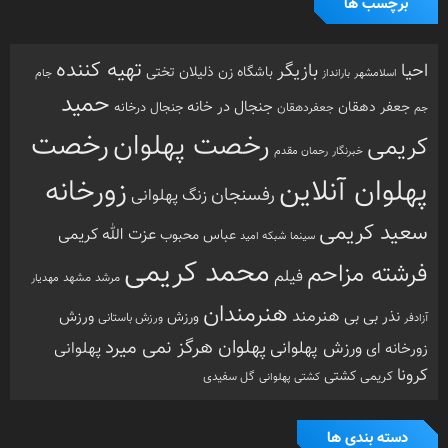
برچسب ها
تهیه کننده
احیا
بازیگر
باشگاه زن ذلیلان
تختی
بارانداز
جام
اسلامشهر
حمید
جنجال در خانه
جعفر دهقان
جنجال درخانه
جم
جعفردهقان
رخصت
رخصت پهلوان
کریمی
خبرنگار
رحمان مقدم
پهلوان آنلاین
زورخانه
رفسنجان
زنگ پهلوانی
سعید کریمی
عزت الله کریمی
عباس محبوب
سینما
شبکه امید
محمد کریمی
فرشته مزاحم
فیلم
مرشد
مشهد
مهدیار
هنرمندان
هنرمند
ورزش
نذر بی بی
ورزش
ورزش باستانی
آزادفر
پهلوان هرگز نمی میرد
ورزش پهلوانی
زورخانه ای
پهلوانی
کرونا
کشتی
کریمی
گل سفیدی
کشتی پهلوانی
دسته بندی ها