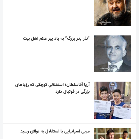
“نذر پدر بزرگ” به یاد پیر غلام اهل بیت
آریا آقاسلطان؛ استقلالیِ کوچکی که رؤیاهای
بزرگی در فوتبال دارد
مربی اسپانیایی با استقلال به توافق رسید