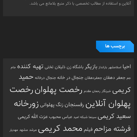
آنلاین و استفاده از مطالب تخصصی با ذکر منبع بلامانع می باشد.
برچسب ها
تهیه کننده
احیا
بازیگر
باشگاه زن ذلیلان
تختی
بارانداز
جام
اسلامشهر
حمید
جنجال در خانه
جعفر دهقان
جنجال درخانه
جم
جعفردهقان
رخصت
رخصت پهلوان
کریمی
خبرنگار
رحمان مقدم
پهلوان آنلاین
زورخانه
رفسنجان
زنگ پهلوانی
سعید کریمی
عزت الله کریمی
عباس محبوب
سینما
شبکه امید
محمد کریمی
فرشته مزاحم
فیلم
مرشد
مشهد
مهدیار