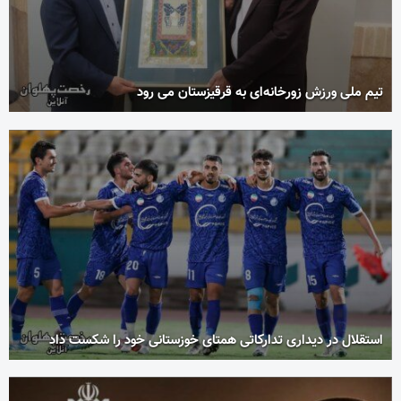
تیم ملی ورزش زورخانه‌ای به قرقیزستان می رود
استقلال در دیداری تدارکاتی همتای خوزستانی خود را شکست داد