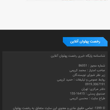
رخصت پهلوان آنلاین
شناسنامه پایگاه خبری رخصت پهلوان آنلاین
شماره مجوز : 86051
صاحب امتیاز : محمد کریمی
زیر نظر شورای نویسندگان
روابط عمومی و تبلیغات : حمید کریمی
0919.3067191
دفتر مرکزی: تهران
صندوق پستی : 16415-155
طراح سایت : محسن کریمی
© 1399- تمامی حقوق مادی و معنوی این سایت متعلق به رخصت پهلوان