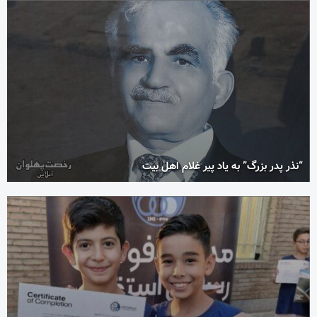
“نذر پدر بزرگ” به یاد پیر غلام اهل بیت