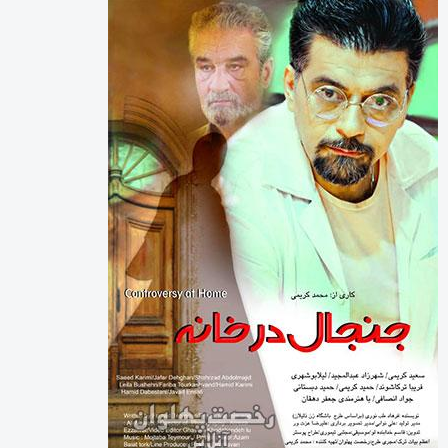
دسته‌ها
اینفوگرافی
تازه های پهلوانی
خارج گود
داستان های پهلوانی
دسته‌بندی نشده
گزارش تصویری
گفتگوی اختصاصی
معرفی زورخانه ها
مقاله