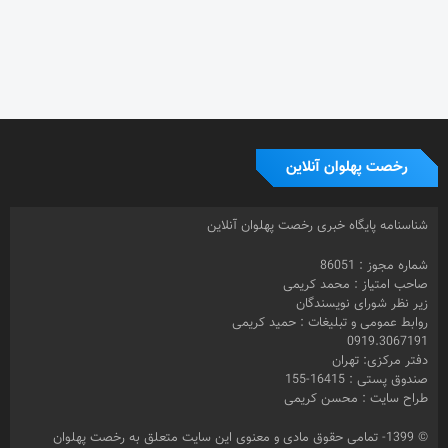
طراح سایت : محسن کریمی
© 1399- تمامی حقوق مادی و معنوی این سایت متعلق به رخصت پهلوان
آنلاین و استفاده از مطالب تخصصی با ذکر منبع بلامانع می باشد.
برچسب ها
تهیه کننده
احیا
بازیگر
باشگاه زن ذلیلان
تختی
بارانداز
جام
اسلامشهر
حمید
جنجال در خانه
جعفر دهقان
جنجال درخانه
جم
جعفردهقان
رخصت
رخصت پهلوان
کریمی
خبرنگار
رحمان مقدم
پهلوان آنلاین
زورخانه
رفسنجان
زنگ پهلوانی
سعید کریمی
عزت الله کریمی
عباس محبوب
سینما
شبکه امید