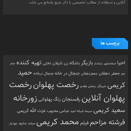
محمد کریمی
فرشته مزاحم
فیلم
مرشد
مشهد
مهدیار
هنرمندان
هنرمند
ورزش
نذر بی بی
ورزش
ورزش باستانی
آزادفر
پهلوان هرگز نمی میرد
ورزش پهلوانی
زورخانه ای
پهلوانی
کرونا
کشتی
کریمی
گل سفیدی
کشتی پهلوانی
دسته بندی ها
اینفوگرافی
تازه های پهلوانی
خارج گود
داستان های پهلوانی
دسته‌بندی نشده
گزارش تصویری
گفتگوی اختصاصی