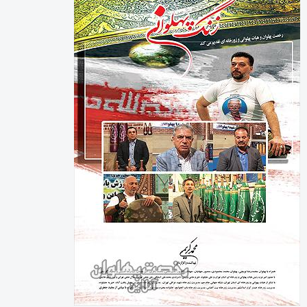
رخصت پهلوان آنلاین
شناسنامه پایگاه خبری رخصت پهلوان آنلاین
شماره مجوز : 86051
صاحب امتیاز : محمد کریمی
زیر نظر شورای نویسندگان
روابط عمومی و تبلیغات : حمید کریمی
0919.3067191
دفتر مرکزی: تهران
صندوق پستی : 16415-155