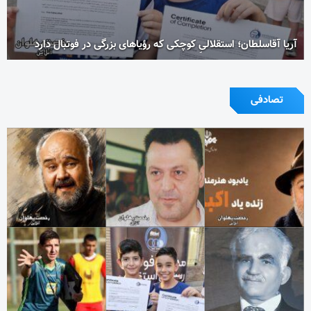
آریا آقاسلطان؛ استقلالیِ کوچکی که رؤیاهای بزرگی در فوتبال دارد
تصادفی