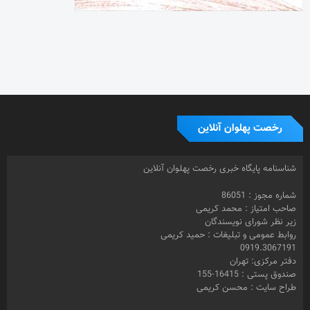
رخصت پهلوان آنلاین
شناسنامه پایگاه خبری رخصت پهلوان آنلاین
شماره مجوز : 86051
صاحب امتیاز : محمد کریمی
زیر نظر شورای نویسندگان
روابط عمومی و تبلیغات : حمید کریمی
0919.3067191
دفتر مرکزی: تهران
صندوق پستی : 16415-155
طراح سایت : محسن کریمی