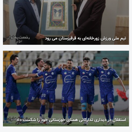
تیم ملی ورزش زورخانه‌ای به قرقیزستان می رود
استقلال در دیداری تدارکاتی همتای خوزستانی خود را شکست داد