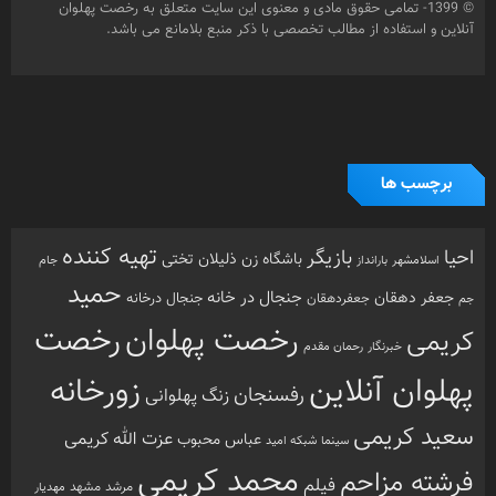
© 1399- تمامی حقوق مادی و معنوی این سایت متعلق به رخصت پهلوان
آنلاین و استفاده از مطالب تخصصی با ذکر منبع بلامانع می باشد.
برچسب ها
تهیه کننده
احیا
بازیگر
باشگاه زن ذلیلان
تختی
بارانداز
جام
اسلامشهر
حمید
جنجال در خانه
جعفر دهقان
جنجال درخانه
جم
جعفردهقان
رخصت
رخصت پهلوان
کریمی
خبرنگار
رحمان مقدم
پهلوان آنلاین
زورخانه
رفسنجان
زنگ پهلوانی
سعید کریمی
عزت الله کریمی
عباس محبوب
سینما
شبکه امید
محمد کریمی
فرشته مزاحم
فیلم
مرشد
مشهد
مهدیار