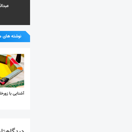
عبدال
نوشته های م
آشنایی با زورخا