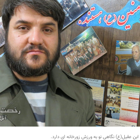
ابن عقیل(ع) نگاهی نو به ورزش زورخانه ای دارد.