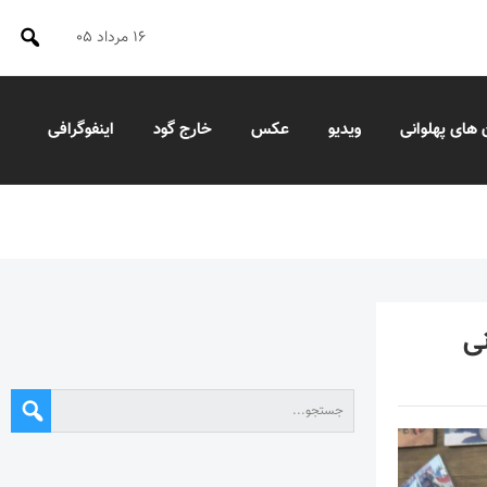
۱۶ مرداد ۰۵
 های پهلوانی
ویدیو
عکس
خارج گود
اینفوگرافی
نی