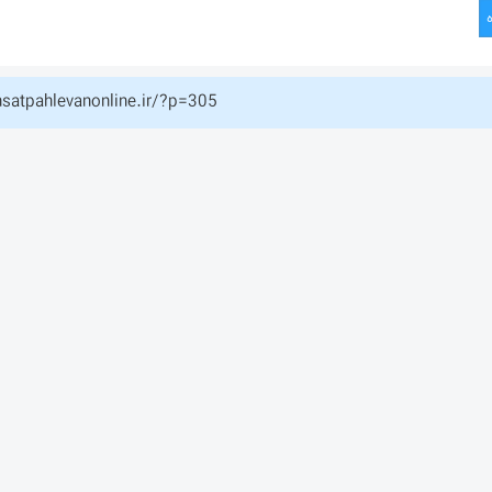
hsatpahlevanonline.ir/?p=305