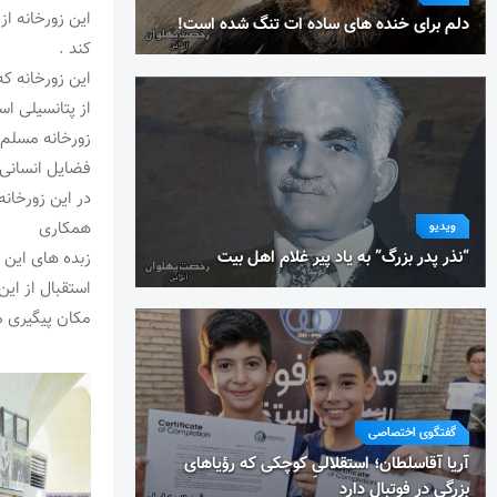
این زورخانه از
دلم برای خنده های ساده ات تنگ شده است!
کند .
این زورخانه که
از پتانسیلی اس
زورخانه مسلم ا
فضایل انسانی 
در این زورخان
همکاری
ویدیو
“نذر پدر بزرگ” به یاد پیر غلام اهل بیت
زبده های این و
مکان پیگیری م
گفتگوی اختصاصی
آریا آقاسلطان؛ استقلالیِ کوچکی که رؤیاهای
بزرگی در فوتبال دارد