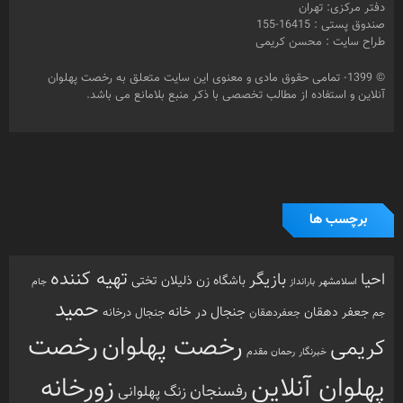
دفتر مرکزی: تهران
صندوق پستی : 16415-155
طراح سایت : محسن کریمی
© 1399- تمامی حقوق مادی و معنوی این سایت متعلق به رخصت پهلوان
آنلاین و استفاده از مطالب تخصصی با ذکر منبع بلامانع می باشد.
برچسب ها
تهیه کننده
احیا
بازیگر
باشگاه زن ذلیلان
تختی
بارانداز
جام
اسلامشهر
حمید
جنجال در خانه
جعفر دهقان
جنجال درخانه
جم
جعفردهقان
رخصت
رخصت پهلوان
کریمی
خبرنگار
رحمان مقدم
پهلوان آنلاین
زورخانه
رفسنجان
زنگ پهلوانی