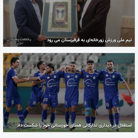
تیم ملی ورزش زورخانه‌ای به قرقیزستان می رود
استقلال در دیداری تدارکاتی همتای خوزستانی خود را شکست داد