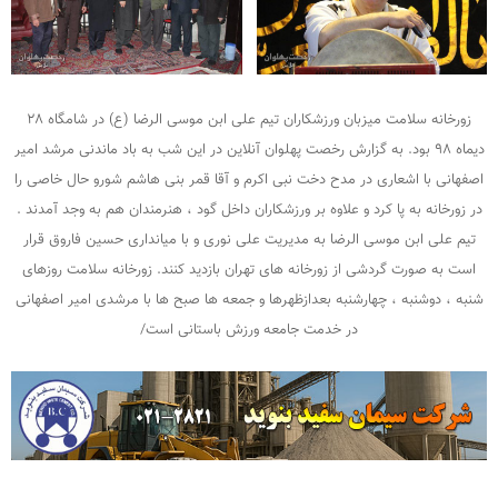
زورخانه سلامت میزبان ورزشکاران تیم علی ابن موسی الرضا (ع) در شامگاه ۲۸
دیماه ۹۸ بود. به گزارش رخصت پهلوان آنلاین در این شب به باد ماندنی مرشد امیر
اصفهانی با اشعاری در مدح دخت نبی اکرم و آقا قمر بنی هاشم شورو حال خاصی را
در زورخانه به پا کرد و علاوه بر ورزشکاران داخل گود ، هنرمندان هم به وجد آمدند .
تیم علی ابن موسی الرضا به مدیریت علی نوری و با میانداری حسین فاروق قرار
است به صورت گردشی از زورخانه های تهران بازدید کنند. زورخانه سلامت روزهای
شنبه ، دوشنبه ، چهارشنبه بعدازظهرها و جمعه ها صبح ها با مرشدی امیر اصفهانی
در خدمت جامعه ورزش باستانی است/