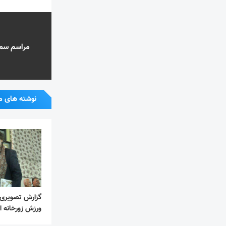
مراسم سمنو
نوشته های م
گزارش تصویری ت
ورزش زورخانه ای