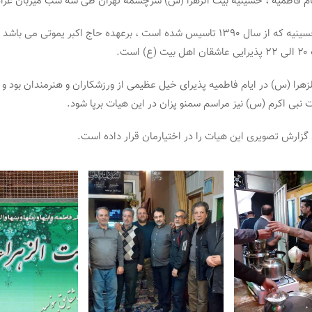
یام فاطمیه ، حسینیه بیت الزهرا (س) سرچشمه تهران طی سه شب میزبان عزادر
مدیریت این حسینیه که از سال ۱۳۹۰ تاسیس شده است ، برعهده حاج اکبر یموتی می 
ست.
زهرا (س) در ایام فاطمیه پذیرای خیل عظیمی از ورزشکاران و هنرمندان بود و 
 نبی اکرم (س) نیز مراسم سمنو پزان در این هیات برپا شود.
زارش تصویری این هیات را در اختیارمان قرار داده است.