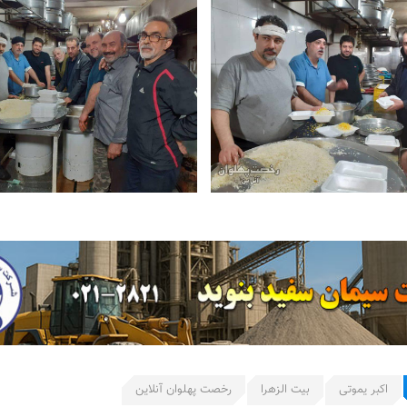
اکبر یموتی
بیت الزهرا
رخصت پهلوان آنلاین