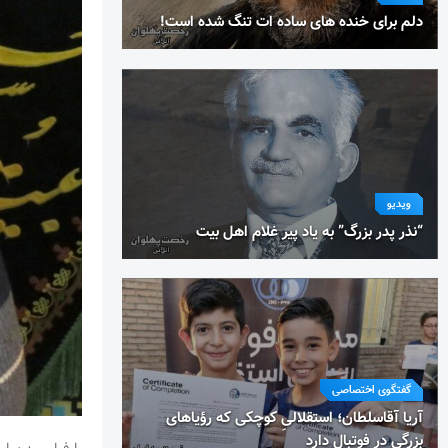
دلم برای خنده های ساده ات تنگ شده است!
ویدیو
“نذر پدر بزرگ” به یاد پیر غلام اهل بیت
گفتگوی اختصاصی
آریا آقاسلطان؛ استقلالیِ کوچکی که رؤیاهای
بزرگی در فوتبال دارد