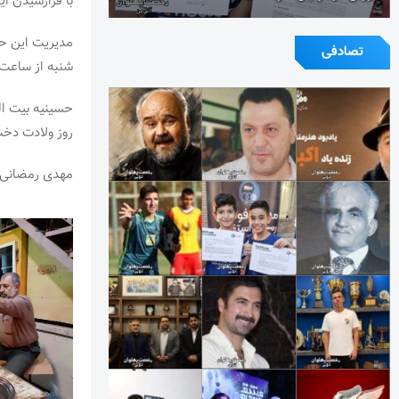
با فرارسیدن ا
تصادفی
شنبه از ساعت ۲۰ الی ۲۲ پذیرایی عاشقان اهل بیت (ع) ا
حسینیه بیت ال
روز ولادت دخت
مهدی رمضانی گ