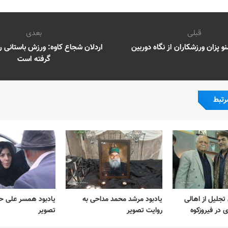
قبلی
بعدی
 پزان ورزشکاران از نگاه دوربین
اردلان شجاع کاوه: ورزش باستانی ر
گرفته است
رتبط
جلیل از اهالی
یادبود مرشد محمد مداحی به
یادبود همسر علی حا
 در فیروزکوه
روایت تصویر
تصویر