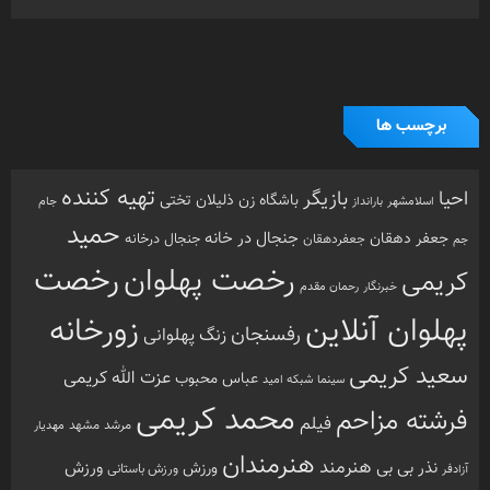
برچسب ها
تهیه کننده
احیا
بازیگر
باشگاه زن ذلیلان
تختی
بارانداز
جام
اسلامشهر
حمید
جنجال در خانه
جعفر دهقان
جنجال درخانه
جم
جعفردهقان
رخصت
رخصت پهلوان
کریمی
خبرنگار
رحمان مقدم
پهلوان آنلاین
زورخانه
رفسنجان
زنگ پهلوانی
سعید کریمی
عزت الله کریمی
عباس محبوب
سینما
شبکه امید
محمد کریمی
فرشته مزاحم
فیلم
مرشد
مشهد
مهدیار
هنرمندان
هنرمند
ورزش
نذر بی بی
ورزش
ورزش باستانی
آزادفر