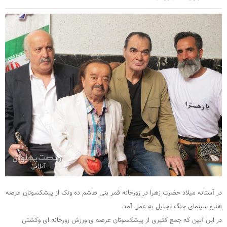
در آستانه میلاد حضرت زهرا در زورخانه قمر بنی هاشم ده ونک از پیشکسوتان عرصه
هنرو سینمای جنگ تجلیل به عمل آمد.
در این آیین که جمع کثیری از پیشکسوتان عرصه ی ورزش زورخانه ای و‌کشتی