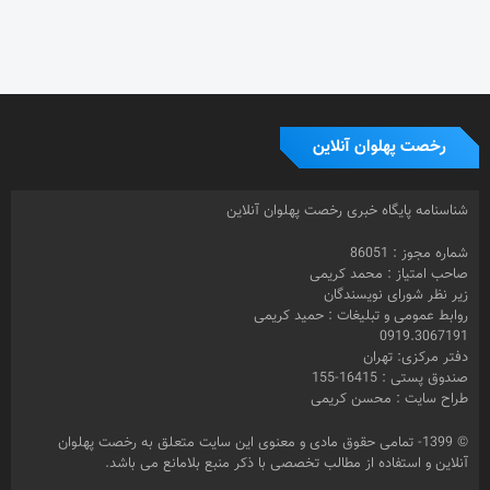
رخصت پهلوان آنلاین
شناسنامه پایگاه خبری رخصت پهلوان آنلاین
شماره مجوز : 86051
صاحب امتیاز : محمد کریمی
زیر نظر شورای نویسندگان
روابط عمومی و تبلیغات : حمید کریمی
0919.3067191
دفتر مرکزی: تهران
صندوق پستی : 16415-155
طراح سایت : محسن کریمی
© 1399- تمامی حقوق مادی و معنوی این سایت متعلق به رخصت پهلوان
آنلاین و استفاده از مطالب تخصصی با ذکر منبع بلامانع می باشد.