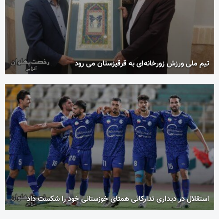
تیم ملی ورزش زورخانه‌ای به قرقیزستان می رود
استقلال در دیداری تدارکاتی همتای خوزستانی خود را شکست داد