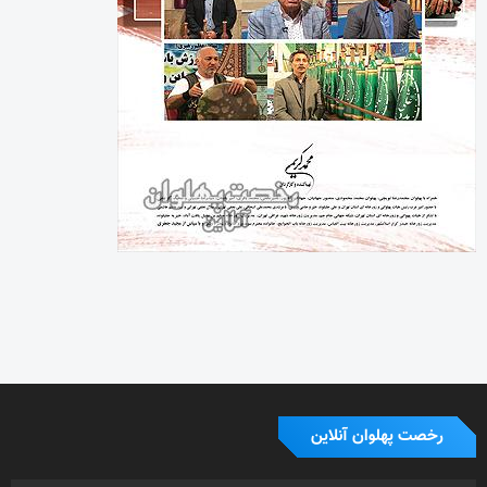
رخصت پهلوان آنلاین