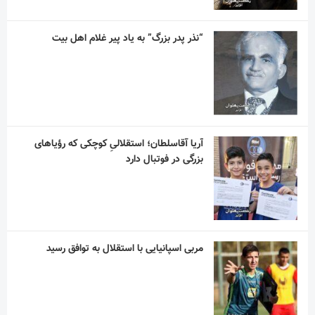
“نذر پدر بزرگ” به یاد پیر غلام اهل بیت
آریا آقاسلطان؛ استقلالیِ کوچکی که رؤیاهای
بزرگی در فوتبال دارد
مربی اسپانیایی با استقلال به توافق رسید