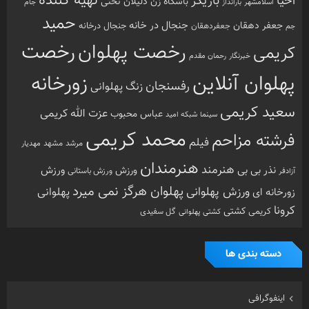
تهیه کننده
احیا
بازیگر
باشگاه زن ذلیلان
تختی
بارانداز
جام
اسلامشهر
حمید
جنجال در خانه
جعفر دهقان
جنجال درخانه
جم
جعفردهقان
رخصت
رخصت پهلوان
کریمی
خبرنگار
رحمان مقدم
پهلوان آنلاین
زورخانه
رفسنجان
زنگ پهلوانی
سعید کریمی
عزت الله کریمی
عباس محبوب
سینما
شبکه امید
محمد کریمی
فرشته مزاحم
فیلم
مرشد
مشهد
مهدیار
هنرمندان
هنرمند
ورزش
نذر بی بی
ورزش
ورزش باستانی
آزادفر
پهلوان هرگز نمی میرد
ورزش پهلوانی
زورخانه ای
پهلوانی
کرونا
کشتی
کریمی
گل سفیدی
کشتی پهلوانی
دسته بندی ها
اینفوگرافی