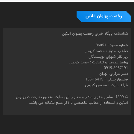
رخصت پهلوان آنلاین
شناسنامه پایگاه خبری رخصت پهلوان آنلاین
شماره مجوز : 86051
صاحب امتیاز : محمد کریمی
زیر نظر شورای نویسندگان
روابط عمومی و تبلیغات : حمید کریمی
0919.3067191
دفتر مرکزی: تهران
صندوق پستی : 16415-155
طراح سایت : محسن کریمی
© 1399- تمامی حقوق مادی و معنوی این سایت متعلق به رخصت پهلوان
آنلاین و استفاده از مطالب تخصصی با ذکر منبع بلامانع می باشد.