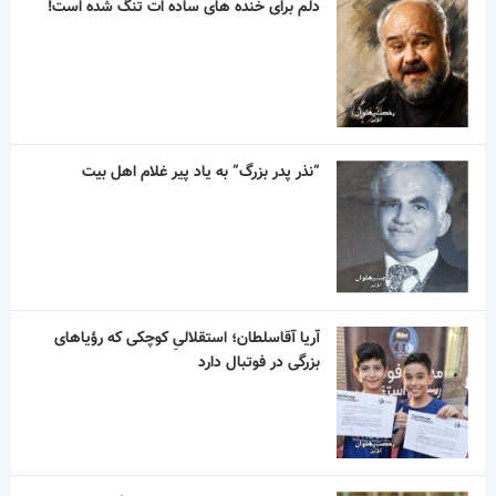
دلم برای خنده های ساده ات تنگ شده است!
“نذر پدر بزرگ” به یاد پیر غلام اهل بیت
آریا آقاسلطان؛ استقلالیِ کوچکی که رؤیاهای
بزرگی در فوتبال دارد