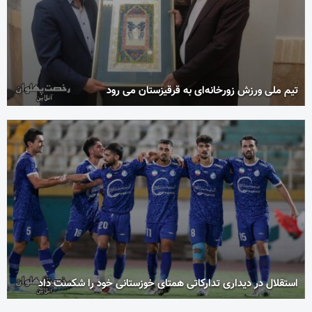
تیم ملی ورزش زورخانه‌ای به قرقیزستان می رود
استقلال در دیداری تدارکاتی همتای خوزستانی خود را شکست داد