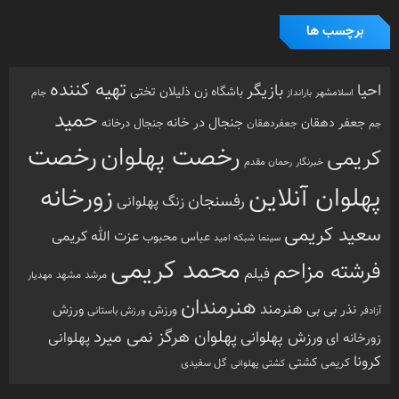
برچسب ها
تهیه کننده
احیا
بازیگر
باشگاه زن ذلیلان
تختی
بارانداز
جام
اسلامشهر
حمید
جنجال در خانه
جعفر دهقان
جنجال درخانه
جم
جعفردهقان
رخصت
رخصت پهلوان
کریمی
خبرنگار
رحمان مقدم
پهلوان آنلاین
زورخانه
رفسنجان
زنگ پهلوانی
سعید کریمی
عزت الله کریمی
عباس محبوب
سینما
شبکه امید
محمد کریمی
فرشته مزاحم
فیلم
مرشد
مشهد
مهدیار
هنرمندان
هنرمند
ورزش
نذر بی بی
ورزش
ورزش باستانی
آزادفر
پهلوان هرگز نمی میرد
ورزش پهلوانی
زورخانه ای
پهلوانی
کرونا
کشتی
کریمی
گل سفیدی
کشتی پهلوانی