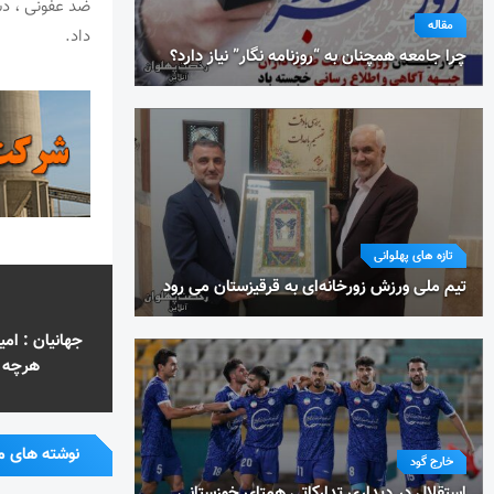
ضد عفونی ، د
مقاله
داد.
چرا جامعه همچنان به “روزنامه نگار” نیاز دارد؟
تازه های پهلوانی
تیم ملی ورزش زورخانه‌ای به قرقیزستان می رود
هرچه ب
نوشته های م
خارج گود
استقلال در دیداری تدارکاتی همتای خوزستانی