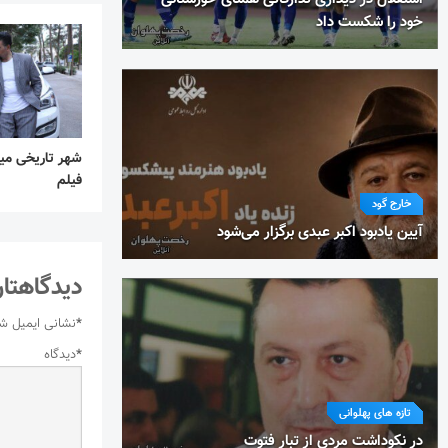
خود را شکست داد
شهر تاریخی میب
فیلم
خارج گود
آیین یادبود اکبر عبدی برگزار می‌شود
دیدگاهتان
*
نشانی ایمیل ش
*
دیدگاه
تازه های پهلوانی
در نکوداشت مردی از تبار فتوت