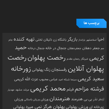
هنرمندان
هنرمند
ورزش
نذر بی بی
ورزش
ورزش باستانی
آزادفر
پهلوان هرگز نمی میرد
ورزش پهلوانی
زورخانه ای
پهلوانی
کرونا
کشتی
کریمی
گل سفیدی
کشتی پهلوانی
دسته بندی ها
اینفوگرافی
تازه های پهلوانی
خارج گود
داستان های پهلوانی
دسته‌بندی نشده
گزارش تصویری
گفتگوی اختصاصی
معرفی زورخانه ها
مقاله