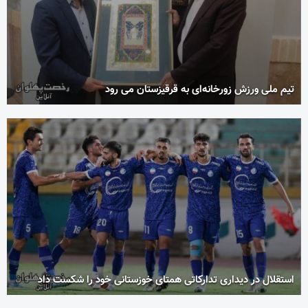
تیم ملی ورزش زورخانه‌ای به قرقیزستان می رود
استقلال در دیداری تدارکاتی همتای خوزستانی خود را شکست داد