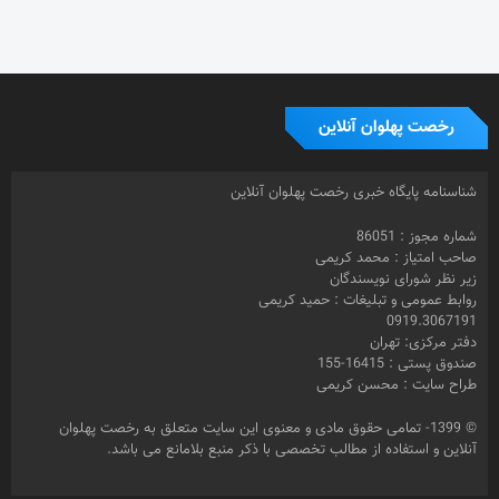
آنلاین و استفاده از مطالب تخصصی با ذکر منبع بلامانع می باشد.
برچسب ها
تهیه کننده
احیا
بازیگر
باشگاه زن ذلیلان
تختی
بارانداز
جام
اسلامشهر
حمید
جنجال در خانه
جعفر دهقان
جنجال درخانه
جم
جعفردهقان
رخصت
رخصت پهلوان
کریمی
خبرنگار
رحمان مقدم
پهلوان آنلاین
زورخانه
رفسنجان
زنگ پهلوانی
سعید کریمی
عزت الله کریمی
عباس محبوب
سینما
شبکه امید
محمد کریمی
فرشته مزاحم
فیلم
مرشد
مشهد
مهدیار