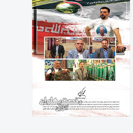
رخصت پهلوان آنلاین
شناسنامه پایگاه خبری رخصت پهلوان آنلاین
شماره مجوز : 86051
صاحب امتیاز : محمد کریمی
زیر نظر شورای نویسندگان
روابط عمومی و تبلیغات : حمید کریمی
0919.3067191
دفتر مرکزی: تهران
صندوق پستی : 16415-155
طراح سایت : محسن کریمی
© 1399- تمامی حقوق مادی و معنوی این سایت متعلق به رخصت پهلوان