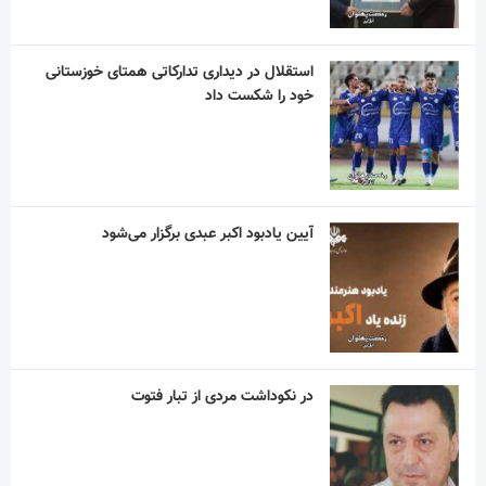
دلم برای خنده های ساده ات تنگ شده است!
“نذر پدر بزرگ” به یاد پیر غلام اهل بیت
آریا آقاسلطان؛ استقلالیِ کوچکی که رؤیاهای
بزرگی در فوتبال دارد