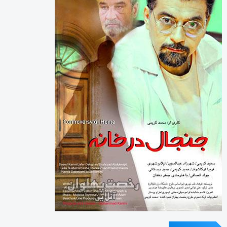
دسته‌ها
اینفوگرافی
تازه های پهلوانی
خارج گود
داستان های پهلوانی
دسته‌بندی نشده
گزارش تصویری
گفتگوی اختصاصی
معرفی زورخانه ها
مقاله
هنرمندان ورزشکار
ویدیو