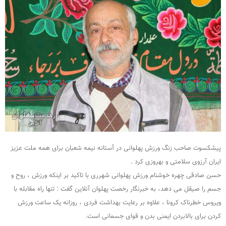
پیشکسوت صاحب زنگ ورزش پهلوانی در آستانه نیمه شعبان برای همه ملت عزیز
ایران آرزوی سلامتی و بهروزی کرد .
حسن صادقی چهره خوشنام ورزش پهلوانی شهرری با تاکید بر اینکه ورزش ، روح و
جسم را صیقل می دهد، به خبرنگار رخصت پهلوان آنلاین گفت : تنها راه مقابله با
ویروس خطرناک کرونا ، علاوه بر رعایت بهداشت فردی ، روزانه یک ساعت ورزش
کردن برای بالابردن ایمنی بدن و قوای جسمانی است.