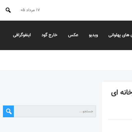
۱۷ مرداد ۰۵
 های پهلوانی
ویدیو
عکس
خارج گود
اینفوگرافی
انه ای