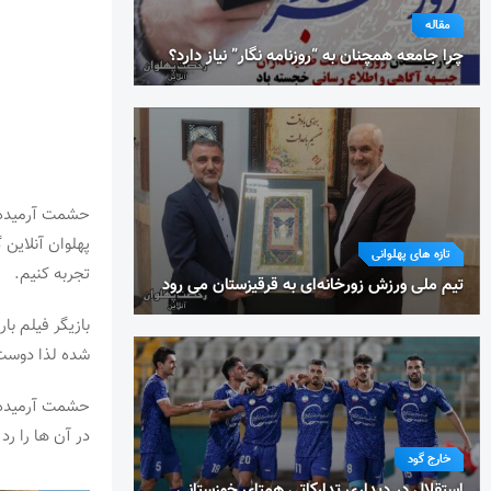
مقاله
چرا جامعه همچنان به “روزنامه نگار” نیاز دارد؟
حشمت آرمیده ب
پهلوان آنلاین
تازه های پهلوانی
تجربه کنیم.
تیم ملی ورزش زورخانه‌ای به قرقیزستان می رود
بازیگر فیلم ب
شده لذا دوست 
حشمت آرمیده د
در آن ها را رد
خارج گود
استقلال در دیداری تدارکاتی همتای خوزستانی