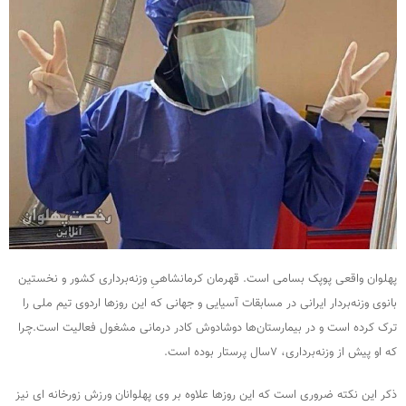
پهلوان واقعی پوپک بسامی است. قهرمان کرمانشاهیِ وزنه‌برداری کشور و نخستین
بانوی وزنه‌بردار ایرانی در مسابقات آسیایی و جهانی که این روزها اردوی تیم ملی را
ترک کرده است و در بیمارستان‌ها دوشادوش کادر درمانی مشغول فعالیت است.چرا
که او پیش از وزنه‌برداری، ۷سال پرستار بوده است.
ذکر این نکته ضروری است که این روزها علاوه بر وی پهلوانان ورزش زورخانه ای نیز