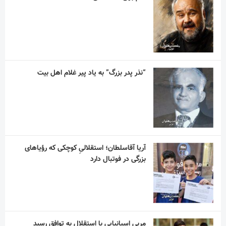
آریا آقاسلطان؛ استقلالیِ کوچکی که رؤیاهای
بزرگی در فوتبال دارد
مربی اسپانیایی با استقلال به توافق رسید
آسانی ، با استقلال در فصل جدید به میدان می
رود