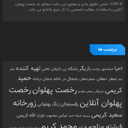
حمید
جنجال در خانه
جعفر دهقان
جنجال درخانه
جم
جعفردهقان
رخصت
رخصت پهلوان
کریمی
خبرنگار
رحمان مقدم
پهلوان آنلاین
زورخانه
رفسنجان
زنگ پهلوانی
سعید کریمی
عزت الله کریمی
عباس محبوب
سینما
شبکه امید
محمد کریمی
فرشته مزاحم
فیلم
مرشد
مشهد
مهدیار
هنرمندان
هنرمند
ورزش
نذر بی بی
ورزش
ورزش باستانی
آزادفر
پهلوان هرگز نمی میرد
ورزش پهلوانی
زورخانه ای
پهلوانی
کرونا
کشتی
کریمی
گل سفیدی
کشتی پهلوانی
دسته بندی ها
اینفوگرافی
تازه های پهلوانی