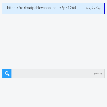
لینک کوتاه
https://rokhsatpahlevanonline.ir/?p=1264
نوشته‌های تازه
تیم ملی ورزش زورخانه‌ای به قرقیزستان می رود
استقلال در دیداری تدارکاتی همتای خوزستانی خود را شکست داد
آیین یادبود اکبر عبدی برگزار می‌شود
در نکوداشت مردی از تبار فتوت