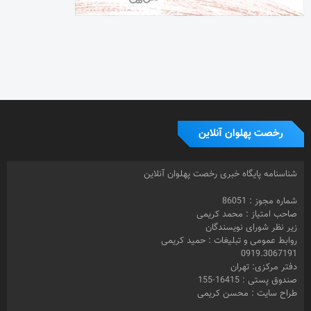
شماره مجوز : 86051
صاحب امتیاز : محمد کریمی
زیر نظر شورای نویسندگان
روابط عمومی و تبلیغات : حمید کریمی
0919.3067191
دفتر مرکزی: تهران
صندوق پستی : 16415-155
طراح سایت : محسن کریمی
© 1399- تمامی حقوق مادی و معنوی این سایت متعلق به رخصت پهلوان
آنلاین و استفاده از مطالب تخصصی با ذکر منبع بلامانع می باشد.
برچسب ها
تهیه کننده
احیا
بازیگر
باشگاه زن ذلیلان
تختی
بارانداز
جام
اسلامشهر