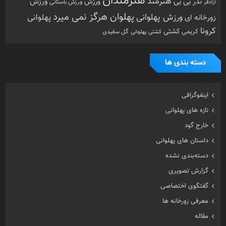
هنرمندان
هنرمند
ورزش
نذر بی بی
ورزش
ورزش باستانی
آزادفر
پهلوان هرگز نمی میرد
ورزش پهلوانی
زورخانه ای
پهلوانی
کرونا
کشتی
کریمی
گل سفیدی
کشتی پهلوانی
دسته بندی ها
اینفوگرافی
تازه های پهلوانی
خارج گود
داستان های پهلوانی
دسته‌بندی نشده
گزارش تصویری
گفتگوی اختصاصی
معرفی زورخانه ها
مقاله