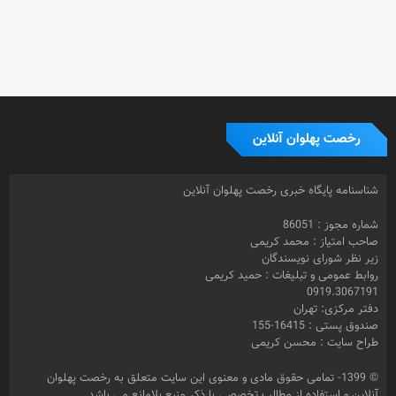
رخصت پهلوان آنلاین
شناسنامه پایگاه خبری رخصت پهلوان آنلاین
شماره مجوز : 86051
صاحب امتیاز : محمد کریمی
زیر نظر شورای نویسندگان
روابط عمومی و تبلیغات : حمید کریمی
0919.3067191
دفتر مرکزی: تهران
صندوق پستی : 16415-155
طراح سایت : محسن کریمی
© 1399- تمامی حقوق مادی و معنوی این سایت متعلق به رخصت پهلوان
آنلاین و استفاده از مطالب تخصصی با ذکر منبع بلامانع می باشد.