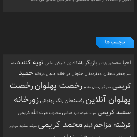
برچسب ها
تهیه کننده
احیا
بازیگر
باشگاه زن ذلیلان
تختی
بارانداز
جام
اسلامشهر
حمید
جنجال در خانه
جعفر دهقان
جنجال درخانه
جم
جعفردهقان
رخصت
رخصت پهلوان
کریمی
خبرنگار
رحمان مقدم
پهلوان آنلاین
زورخانه
رفسنجان
زنگ پهلوانی
سعید کریمی
عزت الله کریمی
عباس محبوب
سینما
شبکه امید
محمد کریمی
فرشته مزاحم
فیلم
مرشد
مشهد
مهدیار