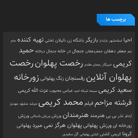
برچسب ها
تهیه کننده
احیا
بازیگر
باشگاه زن ذلیلان
تختی
بارانداز
جام
اسلامشهر
حمید
جنجال در خانه
جعفر دهقان
جنجال درخانه
جم
جعفردهقان
رخصت
رخصت پهلوان
کریمی
خبرنگار
رحمان مقدم
پهلوان آنلاین
زورخانه
رفسنجان
زنگ پهلوانی
سعید کریمی
عزت الله کریمی
عباس محبوب
سینما
شبکه امید
محمد کریمی
فرشته مزاحم
فیلم
مرشد
مشهد
مهدیار
هنرمندان
هنرمند
ورزش
نذر بی بی
ورزش
ورزش باستانی
آزادفر
پهلوان هرگز نمی میرد
ورزش پهلوانی
زورخانه ای
پهلوانی
کرونا
کشتی
کریمی
گل سفیدی
کشتی پهلوانی