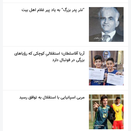
“نذر پدر بزرگ” به یاد پیر غلام اهل بیت
آریا آقاسلطان؛ استقلالیِ کوچکی که رؤیاهای
بزرگی در فوتبال دارد
مربی اسپانیایی با استقلال به توافق رسید