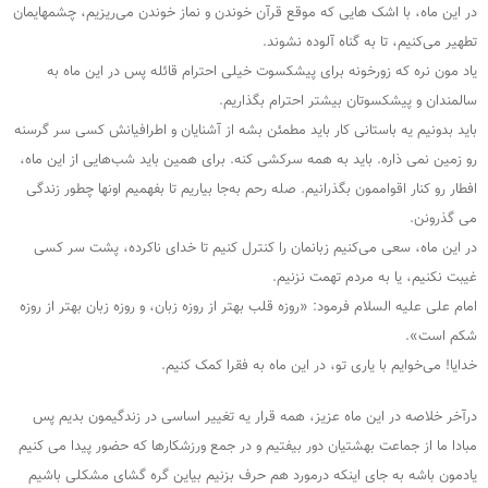
در این ماه، با اشک هایی که موقع قرآن خوندن و نماز خوندن می‌ریزیم، چشمهایمان
تطهیر می‌کنیم، تا به گناه آلوده نشوند.
یاد مون نره که زورخونه برای پیشکسوت خیلی احترام قائله پس در این ماه به
سالمندان و پیشکسوتان بیشتر احترام بگذاریم.
باید بدونیم یه باستانی کار باید مطمئن بشه از آشنایان و اطرافیانش کسی سر گرسنه
رو زمین نمی ذاره. باید به همه سرکشی کنه. برای همین باید شب‌هایی از این ماه،
افطار رو کنار اقواممون بگذرانیم. صله رحم به‌جا بیاریم تا بفهمیم اونها چطور زندگی
می گذرونن.
در این ماه، سعی می‌کنیم زبانمان را کنترل کنیم تا خدای ناکرده، پشت سر کسی
غیبت نکنیم، یا به مردم تهمت نزنیم.
امام علی علیه السلام فرمود: «روزه قلب بهتر از روزه زبان، و روزه زبان بهتر از روزه
شکم است».
خدایا! می‌خوایم با یاری تو، در این ماه به فقرا کمک کنیم.
درآخر خلاصه در این ماه عزیز، همه قرار یه تغییر اساسی در زندگیمون بدیم پس
مبادا ما از جماعت بهشتیان دور بیفتیم و در جمع ورزشکارها که حضور پیدا می کنیم
یادمون باشه به جای اینکه درمورد هم حرف بزنیم بیاین گره گشای مشکلی باشیم