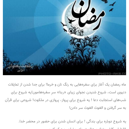
ماه رمضان یک آغاز برای سفره‌هایی به رنگ نان و خرما! برای جدا شدن از تمایلات
دنیوی است، شروع شنیدن نجوای زیبای «ربنا» سرِ سفره‌هامون!یه شروع برای
شب‌های استجابت دعا ! یه شروع برای پرواز، پروازی در ملکوت! شروعی برای قرآن
به سر گرفتن و الغوث الغوث سر دادن!
یه شروع دوباره برای بندگی ! برای انسان شدن برای حضور در محضر خدا.