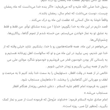
فقط ای کاش بتوانیم عظمت ماه رمضان رو درک کنیم.
رسول خدا صلی الله علیه و آله می‌فرماید: «اگر بنده خدا می‌دانست که ماه رمضان
چیست، دوست می‌داشت که تمام سال، رمضان باشد».
واقعاً خوشا به حال کسانی که عظمت این ماه رو درک می‌کنند .
قصد داریم در این ماه به خدا بگوییم: خدایا ! من بنده مشتاق توأم. من فقط و فقط
به عشق تو به نماز خواندن می‌ایستم. من خسته شدم از تموم گناها، ریاکاری‌ها،
چشم‌ناپاکی‌ها.
می‌خواهم در این ماه، همه فاصله‌هامون رو با خدا، بشکنیم. شاید خیلی وقته که از
خدا دور شدیم، پس بیایید در این ماه من و تو که سالهاست اهل زورخانه هستیم و
به باستانی کار بودن خودمون فخر می فروشیم و خودمونو شاگرد مولای علی می
دانیم از همه پیشی بگیریم و زودتر خدایی شویم .
خالص تر از همه در وقت افطار، دستهایمان را به سمت خدا بلند ‌کنیم تا به مرحمت و
لطف و مهربانی اش گناهانمان را ببخشد، تا دعاهایمان مستجاب شود.
«چون به فرموده امام کاظم علیه السلام ، دعای شخص روزه‌دار هنگام افطار
مستجاب می‌شه.»
امام صادق علیه السلام فرمود: «خداوند عزّوجلّ که فرموده است از صبر و نماز کمک
بگیرید، [منظور از] صبر، روزه است».