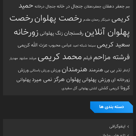
حمید
جنجال در خانه
جعفر دهقان
جنجال درخانه
جم
جعفردهقان
رخصت
رخصت پهلوان
کریمی
خبرنگار
رحمان مقدم
پهلوان آنلاین
زورخانه
رفسنجان
زنگ پهلوانی
سعید کریمی
عزت الله کریمی
عباس محبوب
سینما
شبکه امید
محمد کریمی
فرشته مزاحم
فیلم
مرشد
مشهد
مهدیار
هنرمندان
هنرمند
ورزش
نذر بی بی
ورزش
ورزش باستانی
آزادفر
پهلوان هرگز نمی میرد
ورزش پهلوانی
زورخانه ای
پهلوانی
کرونا
کشتی
کریمی
گل سفیدی
کشتی پهلوانی
دسته بندی ها
اینفوگرافی
تازه های پهلوانی