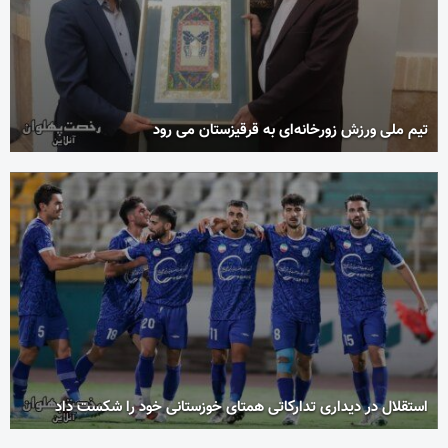
تیم ملی ورزش زورخانه‌ای به قرقیزستان می رود
استقلال در دیداری تدارکاتی همتای خوزستانی خود را شکست داد