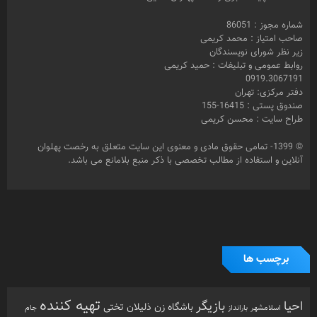
شماره مجوز : 86051
صاحب امتیاز : محمد کریمی
زیر نظر شورای نویسندگان
روابط عمومی و تبلیغات : حمید کریمی
0919.3067191
دفتر مرکزی: تهران
صندوق پستی : 16415-155
طراح سایت : محسن کریمی
© 1399- تمامی حقوق مادی و معنوی این سایت متعلق به رخصت پهلوان
آنلاین و استفاده از مطالب تخصصی با ذکر منبع بلامانع می باشد.
برچسب ها
تهیه کننده
احیا
بازیگر
باشگاه زن ذلیلان
تختی
بارانداز
جام
اسلامشهر