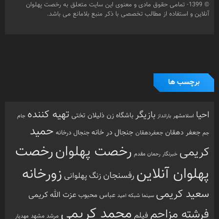
© 1399- تمامی حقوق مادی و معنوی این سایت متعلق به رخصت پهلوان
آنلاین و استفاده از مطالب تخصصی با ذکر منبع بلامانع می باشد.
برچسب ها
تهیه کننده
احیا
بازیگر
باشگاه زن ذلیلان
تختی
بارانداز
جام
اسلامشهر
حمید
جنجال در خانه
جعفر دهقان
جنجال درخانه
جم
جعفردهقان
رخصت
رخصت پهلوان
کریمی
خبرنگار
رحمان مقدم
پهلوان آنلاین
زورخانه
رفسنجان
زنگ پهلوانی
سعید کریمی
عزت الله کریمی
عباس محبوب
سینما
شبکه امید
محمد کریمی
فرشته مزاحم
فیلم
مرشد
مشهد
مهدیار