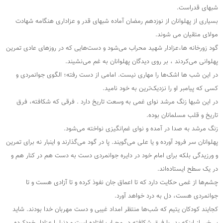
شبهای قدراست.
بسیاری از پهلوانان از نوزدهم رمضان آماده شبهای قدر و عزاداری هنگامه شهادت
مولای متقیان می‌ شوند.
گود زورخانه ها،عزادار شهید محراب می‌شود و دست‌هایی که در روزهای عادی تمرین
پهلوانی می‌کردند ، بر روی دیدگان پهلوانان به غم می‌نشیند.
در این شب ها اشک‌ها را مهاری نیست. امامی از دست رفته؛ الگوی جوانمردی و
کسی که پیامبر او را نزدیک‌ترین به خود نامید.
در این شبها زنگ مرشد نوای غمی به وسعت تاریخ دارد . فرقی که شکافته، فرق
تاریخ و قلب مسلمانان بوده.
زنگ مرشد به صدا در آمده و نوای غم‌انگیزی نواخته می‌شود.
پهلوانان سر فرود آورده و یا علی می‌گویند. پا در گود می‌گذارند و اینبار نه برای تمرین
و ورزیدگی بلکه برای امام خود در دایره جوانمردی دست به دست هم در کنار هم و
در یک سطح ایستاده‌اند.
چشم‌ها از غمی حکایت دارد که تا اعماق جان نفوذ کرده و تا آزادی هست و تا
جوانمردی هست، دل به درد خواهد آورد.
کجایند کودکان یتیم که شب‌ها منتظر امداد غیبی و دست مهربان خدا بودند. شاید
بی‌خبر از اینکه پدر با فرق شکافته در محراب افتاده است و دنیا را عزادار خودکرده