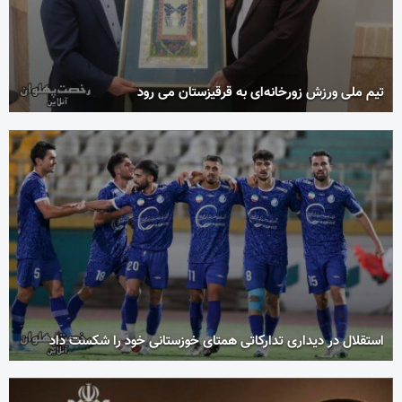
تیم ملی ورزش زورخانه‌ای به قرقیزستان می رود
استقلال در دیداری تدارکاتی همتای خوزستانی خود را شکست داد