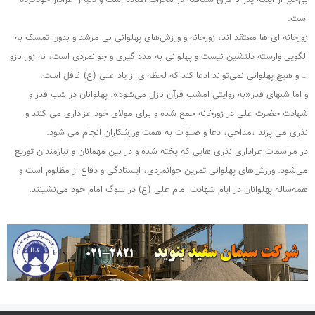
است.
زورخانه ای ها معتقد اند، زورخانه و ورزش‌های پهلوانی بی مرشد و بدون تمسک به
الگویی وارسته دلنشین نیست و پهلوانی به مدد گیری و جوانمردی است، نه زور بازو
… و هیچ پهلوانی نمی‌تواند ادعا کند که لحظه‌ای از یاد علی (ع) غافل است.
و اما شبهای قدر«به روایتی امشب قرآن نازل می‌شود». پهلوانان در شب قدر و
شهادت حضرت علی در زورخانه جمع شده و برای مولای خود عزاداری می کنند و
نذری می پزند ،مداحی، دعا و صلوات به همت ورزشکاران انجام می شود.
در مراسمات عزاداری نذری هایی که پخته شده و در بین مهمانان و نیازمندان توزیع
می‌شود. ورزش‌های پهلوانی تمرین جوانمردی، ایستادگی و دفاع از مظلوم است و
همه‌ساله پهلوانان در ایام شهادت امام علی (ع) در سوگ امام خود می‌نشینند.