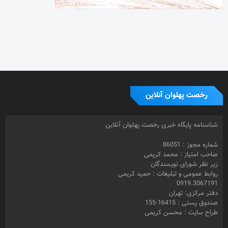
رخصت پهلوان آنلاین
شناسنامه پایگاه خبری رخصت پهلوان آنلاین
شماره مجوز : 86051
صاحب امتیاز : محمد کریمی
زیر نظر شورای نویسندگان
روابط عمومی و تبلیغات : حمید کریمی
0919.3067191
دفتر مرکزی: تهران
صندوق پستی : 16415-155
طراح سایت : محسن کریمی