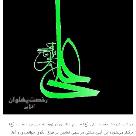
در شب شهادت حضرت علی (ع) مراسم عزاداری در زورخانه علی بن ابیطالب (ع)
برگزار می‌شود؛ این آیین سنتی مراسمی نمادین در فراق الگوی جوانمردی و آغاز