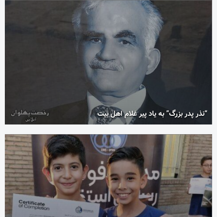
“نذر پدر بزرگ” به یاد پیر غلام اهل بیت