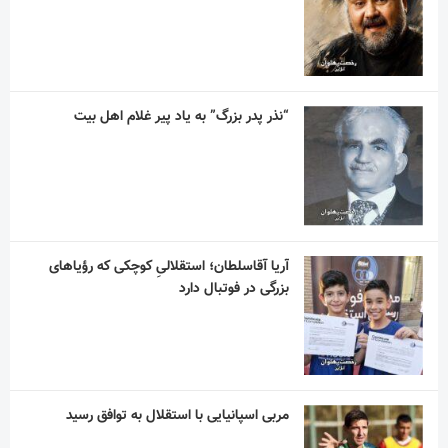
“نذر پدر بزرگ” به یاد پیر غلام اهل بیت
آریا آقاسلطان؛ استقلالیِ کوچکی که رؤیاهای
بزرگی در فوتبال دارد
مربی اسپانیایی با استقلال به توافق رسید