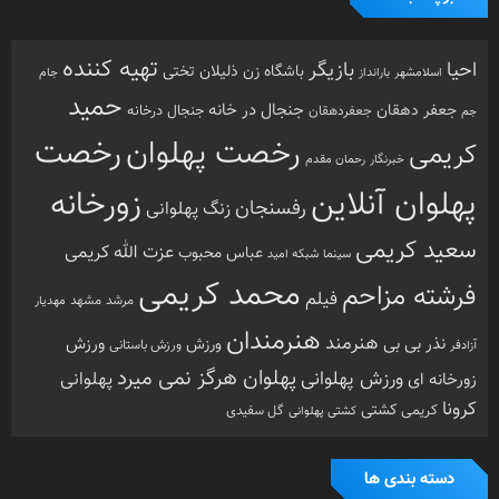
تهیه کننده
احیا
بازیگر
باشگاه زن ذلیلان
تختی
بارانداز
جام
اسلامشهر
حمید
جنجال در خانه
جعفر دهقان
جنجال درخانه
جم
جعفردهقان
رخصت
رخصت پهلوان
کریمی
خبرنگار
رحمان مقدم
پهلوان آنلاین
زورخانه
رفسنجان
زنگ پهلوانی
سعید کریمی
عزت الله کریمی
عباس محبوب
سینما
شبکه امید
محمد کریمی
فرشته مزاحم
فیلم
مرشد
مشهد
مهدیار
هنرمندان
هنرمند
ورزش
نذر بی بی
ورزش
ورزش باستانی
آزادفر
پهلوان هرگز نمی میرد
ورزش پهلوانی
زورخانه ای
پهلوانی
کرونا
کشتی
کریمی
گل سفیدی
کشتی پهلوانی
دسته بندی ها