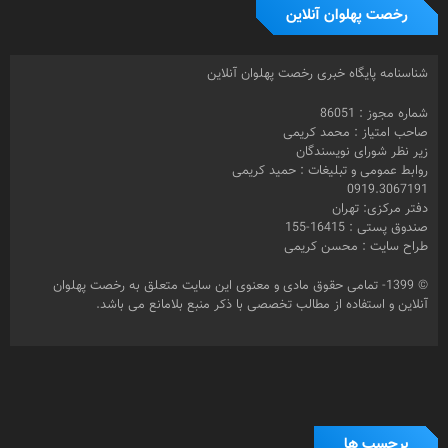
رخصت پهلوان آنلاین
شناسنامه پایگاه خبری رخصت پهلوان آنلاین
شماره مجوز : 86051
صاحب امتیاز : محمد کریمی
زیر نظر شورای نویسندگان
روابط عمومی و تبلیغات : حمید کریمی
0919.3067191
دفتر مرکزی: تهران
صندوق پستی : 16415-155
طراح سایت : محسن کریمی
© 1399- تمامی حقوق مادی و معنوی این سایت متعلق به رخصت پهلوان
آنلاین و استفاده از مطالب تخصصی با ذکر منبع بلامانع می باشد.
برچسب ها