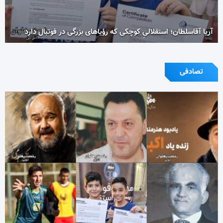
آریا آقاسلطان؛ استقلالیِ کوچکی که رؤیاهای بزرگی در فوتبال دارد
تصادفی