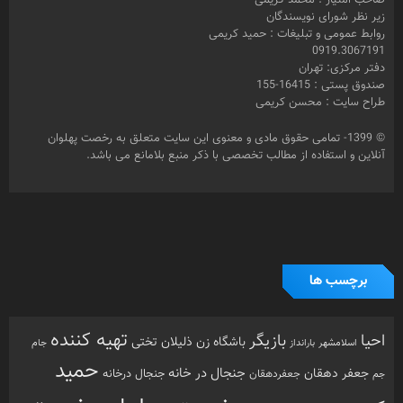
صاحب امتیاز : محمد کریمی
زیر نظر شورای نویسندگان
روابط عمومی و تبلیغات : حمید کریمی
0919.3067191
دفتر مرکزی: تهران
صندوق پستی : 16415-155
طراح سایت : محسن کریمی
© 1399- تمامی حقوق مادی و معنوی این سایت متعلق به رخصت پهلوان
آنلاین و استفاده از مطالب تخصصی با ذکر منبع بلامانع می باشد.
برچسب ها
تهیه کننده
احیا
بازیگر
باشگاه زن ذلیلان
تختی
بارانداز
جام
اسلامشهر
حمید
جنجال در خانه
جعفر دهقان
جنجال درخانه
جم
جعفردهقان