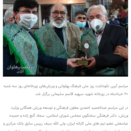
مراسم آیین نکوداشت روز ملی فرهنگ پهلوانی و ورزش‌های زورخانه‌ای روز سه شنبه
۲۰ خردادماه در زورخانه شهید سپهبد قاسم سلیمانی برگزار شد.
در این مراسم عبدالحمید احمدی معاون فرهنگی و توسعه ورزش همگانی وزارت
ورزش، دکتر فرهنگی سخنگوی مجلس شورای اسلامی، سجاد گنج زاده و حمیده
عباسعلی عضو تیم های ملی کاراته ایران، ولی الله سیف رییس سابق بانک مرکزی و