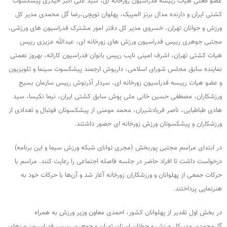
عضو فعلی هیات رییسه فدراسیون زورخانه ای، سید علی اکبر حیدری پیشکسوت
کشتی ایران و دارنده مدال برنز المپیک، پهلوان توپچی،رضا گل محمدی مدیر کل
ورزش و جوانان تهران، خسروی مدیر کل دفتر امور مشترک فدراسیون های ورزشی،
مجتبی جوهری رییس فدراسیون ورزش های زورخانه ای، عبدالله عزیزی رییس
هیات کشتی تهران، اشرف امینی نایب رییس بانوان فدراسیون کاراته، بهروز نعمتی
نماینده سابق مجلس شورای اسلامی، داریوش ارجمند پیشکسوت سینما و تلویزیون
و عضو هیات رییسه فدراسیون زورخانه ای، سردار آذرنوش رییس سازمان بسیج
ورزشکاران، مصطفی حسین خانی ملی پوش سابق کشتی ایران، نیما نکیسا، سید
هادی طباطبایی، ناصر فریادشیران، محمد مومنی از پیشکسوتان فوتبال و تعدادی از
ورزشکاران و پیشکسوتان ورزش زورخانه ای حضور داشتند.
در ابتدای مراسم مجتبی پوربخش (مجری توانای شبکه ورزش سیما و این برنامه)
درخواست داشت تا افراد حاضر در جلسه فاصله اجتماعی را رعایت کنند. مراسم با
حرکات جمعی از پهلوانان و ورزشکاران زورخانه آغاز شد و آن‌ها با حرکات خود به
هنرنمایی پرداختند.
در بخش اول تقدیر از پهلوانان کشور، احمدی معاون وزیر ورزش به همراه
گل‌محمدی مدیرکل ورزش و جوانان استان تهران و جوهری رییس فدراسیون ورز‌های