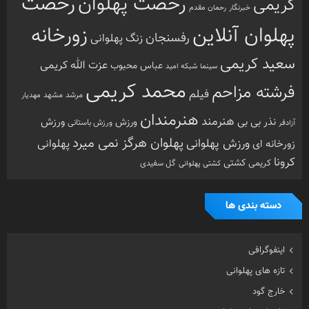
رخصت
رخصت پهلوان
کریمی
خبرنگار
رحمان مقدم
پهلوان آنلاین
زورخانه
رفسنجان
زنگ پهلوانی
سعید کریمی
عزت الله کریمی
عباس محبوب
سینما
شبکه امید
محمد کریمی
فرشته مزاحم
فیلم
مرشد
مشهد
مهدیار
هنرمندان
هنرمند
ورزش
نذر بی بی
ورزش
ورزش باستانی
آزادفر
پهلوان هرگز نمی میرد
ورزش پهلوانی
زورخانه ای
پهلوانی
کرونا
کشتی
کریمی
گل سفیدی
کشتی پهلوانی
دسته بندی ها
اینفوگرافی
تازه های پهلوانی
خارج گود