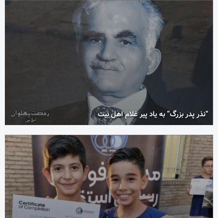
“نذر پدر بزرگ” به یاد پیر غلام اهل بیت