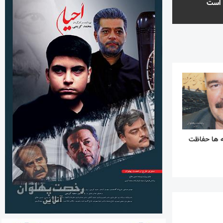
 است
ه ها حفاظت