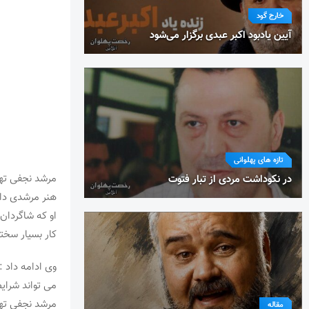
خارج گود
آیین یادبود اکبر عبدی برگزار می‌شود
تازه های پهلوانی
مرشد نجفی تهر
در نکوداشت مردی از تبار فتوت
هنر مرشدی دا
او که شاگردان
کار بسیار سخت
وی ادامه داد 
می تواند شرایط
مرشد نجفی تهر
مقاله