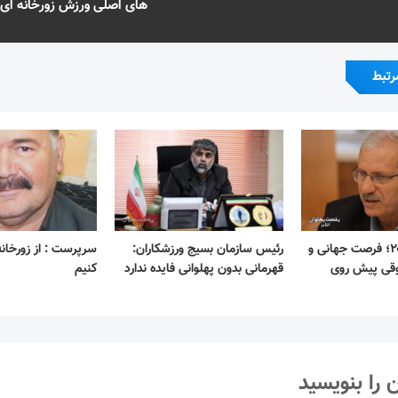
های اصلی ورزش زورخانه ای
رتبط
جام جهانی ۲۰۲۶؛ فرصت جهانی و
رئیس سازمان بسیج ورزشکاران:
سرپرست : از زورخان
قی پیش روی
قهرمانی بدون پهلوانی فایده ندارد
کنیم
 را بنویسید