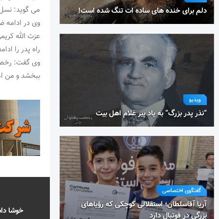
می گوید: نسل 
دلم برای خنده های ساده ات تنگ شده است!
وی در ادامه ض
عزت الله کریم
راه پدر را ادا
وی گفت: رخصت 
ببخشد و من امی
ویدیو
“نذر پدر بزرگ” به یاد پیر غلام اهل بیت
گفتگوی اختصاصی
آریا آقاسلطان؛ استقلالیِ کوچکی که رؤیاهای
خوشا داس
بزرگی در فوتبال دارد