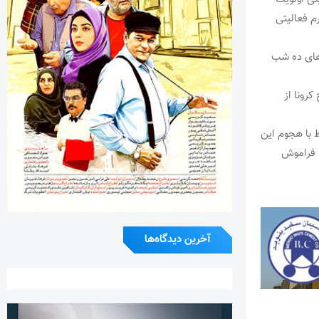
م فعالیتی
های ده شب
رونا از
 با هجوم این
 فراموش
آخرین دیدگاه‌ها