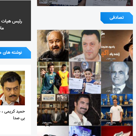
تصادفی
رئیس هیات په
ما
نوشته های م
حمید کریمی ، 
بی صدا