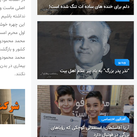
دلم برای خنده های ساده ات تنگ شده است!
اصلی ماست و ق
نداشته باشیم و 
این چهره خوشن
اول محرم امسا
محمد محمودی م
کشور و بازگشت
محمد محمودی ک
ویدیو
بیماری در بد
“نذر پدر بزرگ” به یاد پیر غلام اهل بیت
نکنند.
گفتگوی اختصاصی
آریا آقاسلطان؛ استقلالیِ کوچکی که رؤیاهای
بزرگی در فوتبال دارد