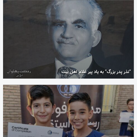
“نذر پدر بزرگ” به یاد پیر غلام اهل بیت