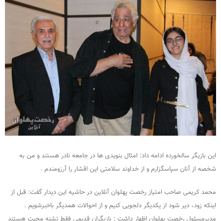
این بازیگر سالخورده ادامه داد: امثال بنویدی ها در جامعه نادر هستند و من به
شخصه از آنان سپاسگزارم و از خداوند سلامتی این اقشار را آرزومندم .
محمد کریمی صاحب امتیاز رخصت پهلوان آنلاین در حاشیه این دیدار گفت: قبل از
اینکه زود، دیر شود از یکدیگر دلجویی کنیم و از احوالات همدیگر باخبرشویم .
مدیرمسئول رخصت پهلوان اظهار داشت : بازیگران قدیمی فقط تشنه محبت هستند