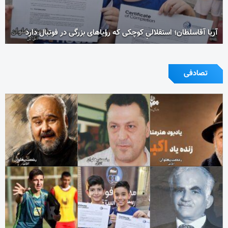
آریا آقاسلطان؛ استقلالیِ کوچکی که رؤیاهای بزرگی در فوتبال دارد
تصادفی