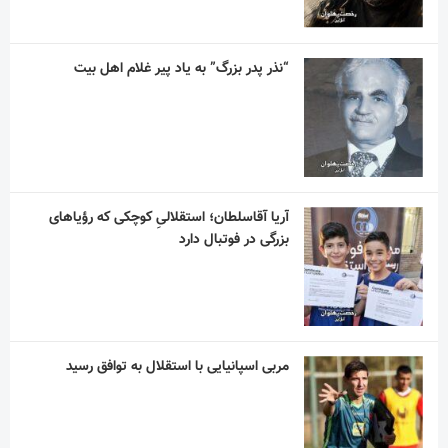
“نذر پدر بزرگ” به یاد پیر غلام اهل بیت
آریا آقاسلطان؛ استقلالیِ کوچکی که رؤیاهای
بزرگی در فوتبال دارد
مربی اسپانیایی با استقلال به توافق رسید