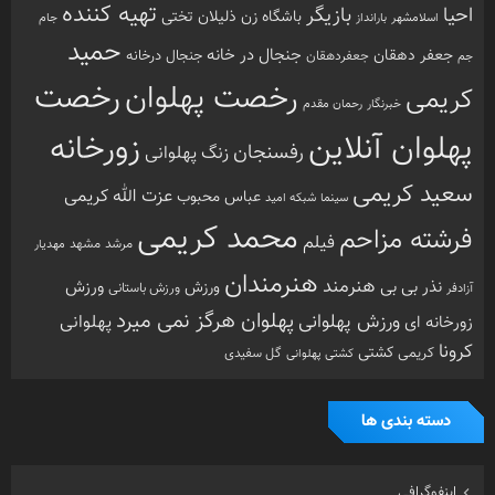
تهیه کننده
احیا
بازیگر
باشگاه زن ذلیلان
تختی
بارانداز
جام
اسلامشهر
حمید
جنجال در خانه
جعفر دهقان
جنجال درخانه
جم
جعفردهقان
رخصت
رخصت پهلوان
کریمی
خبرنگار
رحمان مقدم
پهلوان آنلاین
زورخانه
رفسنجان
زنگ پهلوانی
سعید کریمی
عزت الله کریمی
عباس محبوب
سینما
شبکه امید
محمد کریمی
فرشته مزاحم
فیلم
مرشد
مشهد
مهدیار
هنرمندان
هنرمند
ورزش
نذر بی بی
ورزش
ورزش باستانی
آزادفر
پهلوان هرگز نمی میرد
ورزش پهلوانی
زورخانه ای
پهلوانی
کرونا
کشتی
کریمی
گل سفیدی
کشتی پهلوانی
دسته بندی ها
اینفوگرافی