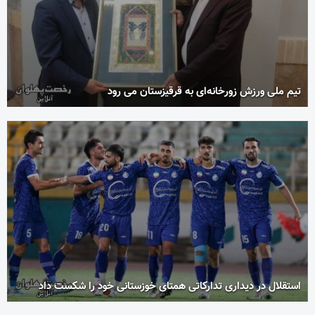
تیم ملی ورزش زورخانه‌ای به قرقیزستان می رود
استقلال در دیداری تدارکاتی همتای خوزستانی خود را شکست داد