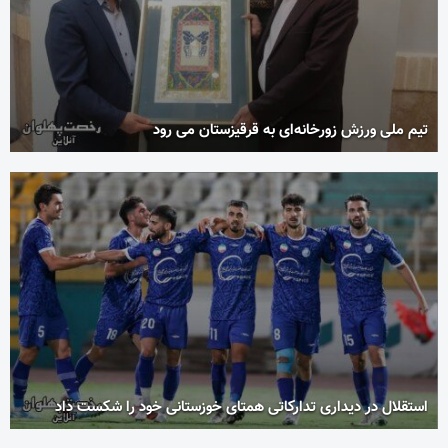
تیم ملی ورزش زورخانه‌ای به قرقیزستان می رود
استقلال در دیداری تدارکاتی همتای خوزستانی خود را شکست داد