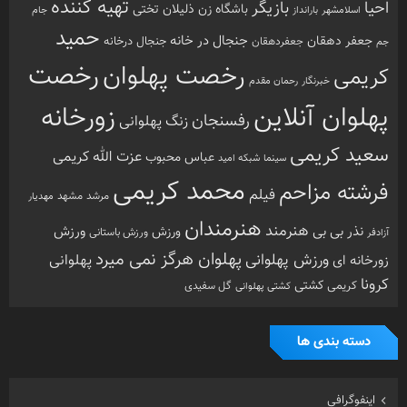
تهیه کننده
احیا
بازیگر
باشگاه زن ذلیلان
تختی
بارانداز
جام
اسلامشهر
حمید
جنجال در خانه
جعفر دهقان
جنجال درخانه
جم
جعفردهقان
رخصت
رخصت پهلوان
کریمی
خبرنگار
رحمان مقدم
پهلوان آنلاین
زورخانه
رفسنجان
زنگ پهلوانی
سعید کریمی
عزت الله کریمی
عباس محبوب
سینما
شبکه امید
محمد کریمی
فرشته مزاحم
فیلم
مرشد
مشهد
مهدیار
هنرمندان
هنرمند
ورزش
نذر بی بی
ورزش
ورزش باستانی
آزادفر
پهلوان هرگز نمی میرد
ورزش پهلوانی
زورخانه ای
پهلوانی
کرونا
کشتی
کریمی
گل سفیدی
کشتی پهلوانی
دسته بندی ها
اینفوگرافی