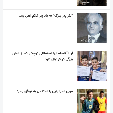
“نذر پدر بزرگ” به یاد پیر غلام اهل بیت
آریا آقاسلطان؛ استقلالیِ کوچکی که رؤیاهای
بزرگی در فوتبال دارد
مربی اسپانیایی با استقلال به توافق رسید