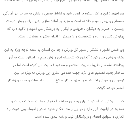
نوشته ها ، نقش برجسته ها و نگارگری های ایرانی به کرات به آن اشاره شده است.
وی افزود : این ورزش علاوه بر ایجاد شور و نشاط جمعی ، نقش به سزایی در آمادگی
جسمانی و روحی مردم داشته است و مزید بر آماده سازی بدن ، راه و روش درست
زیستن ، احترام به دیگران ، فروتنی و ایثار را به ورزشکار می آموزد و تاکید دارد که
پهلوانی نفس و اراده و شخصیت والا مهمتر از اندام ستبر و عضلانی است.
وی ضمن تقدیر و تشکر از مدیر کل ورزش و جوانان استان بواسطه توجه ویژه به این
رشته ورزشی بیان کرد : آنچنان که شایسته این ورزش مهم در استان است به آن
پرداخته نشده و تقریبا بصورت مختصر و محدود فعالیت می کرده است اما در
ساختار جدید تصمیم های لازم جهت عمومی سازی این ورزش به ویژه در بین
نوجوانان و جوانان اخذ شده و به زودی کار اطلاع رسانی ، تبلیغات و جذب ورزشکار
انجام خواهد گرفت.
کمالی زرکانی اضافه کرد : برای رسیدن به اهداف فوق ایجاد زیرساخت درست و
صحیح در اولویت قرار دارد و در این راستا احکام جدید صادر و اتوماسیون هیات راه
اندازی و سوابق اعضاء و ورزشکاران ثبت و رتبه بندی شده است.