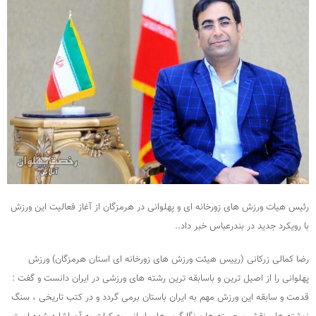
رئیس هیات ورزش های زورخانه ای و پهلوانی در هرمزگان از آغاز فعالیت این ورزش
با رویکرد جدید در بندرعباس خبر داد..
رضا کمالی زرکانی (رییس هیئت ورزش های زورخانه ای استان هرمزگان) ورزش
پهلوانی را از اصیل ترین و باسابقه ترین رشته های ورزشی در ایران دانست و گفت :
قدمت و سابقه این ورزش مهم به ایران باستان برمی گردد و در کتب تاریخی ، سنگ