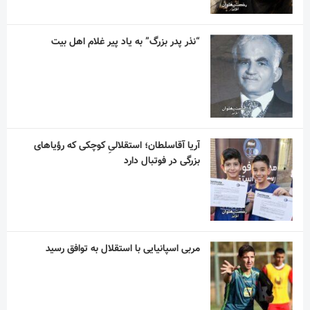
“نذر پدر بزرگ” به یاد پیر غلام اهل بیت
آریا آقاسلطان؛ استقلالیِ کوچکی که رؤیاهای
بزرگی در فوتبال دارد
مربی اسپانیایی با استقلال به توافق رسید