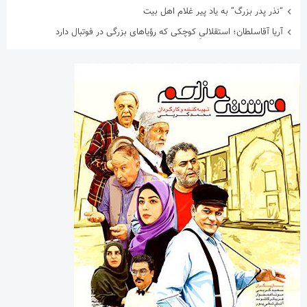
“نذر پدر بزرگ” به یاد پیر غلام اهل بیت
آریا آقاسلطان؛ استقلالیِ کوچکی که رؤیاهای بزرگی در فوتبال دارد