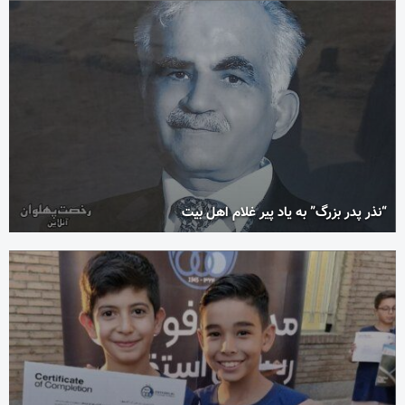
“نذر پدر بزرگ” به یاد پیر غلام اهل بیت