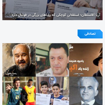
آریا آقاسلطان؛ استقلالیِ کوچکی که رؤیاهای بزرگی در فوتبال دارد
تصادفی