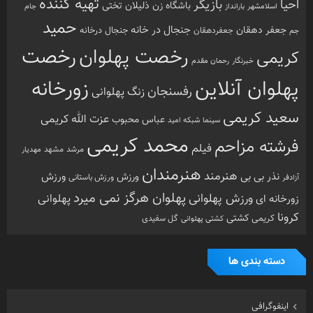
تهیه کننده
احیا
بازیگر
باشگاه زن ذلیلان
تختی
بارانداز
جام
اسلامشهر
حمید
جنجال در خانه
جعفر دهقان
جنجال درخانه
جم
جعفردهقان
رخصت
رخصت پهلوان
کریمی
خبرنگار
رحمان مقدم
پهلوان آنلاین
زورخانه
رفسنجان
زنگ پهلوانی
سعید کریمی
عزت الله کریمی
عباس محبوب
سینما
شبکه امید
محمد کریمی
فرشته مزاحم
فیلم
مرشد
مشهد
مهدیار
هنرمندان
هنرمند
ورزش
نذر بی بی
ورزش
ورزش باستانی
آزادفر
پهلوان هرگز نمی میرد
ورزش پهلوانی
زورخانه ای
پهلوانی
کرونا
کشتی
کریمی
گل سفیدی
کشتی پهلوانی
دسته بندی ها
اینفوگرافی