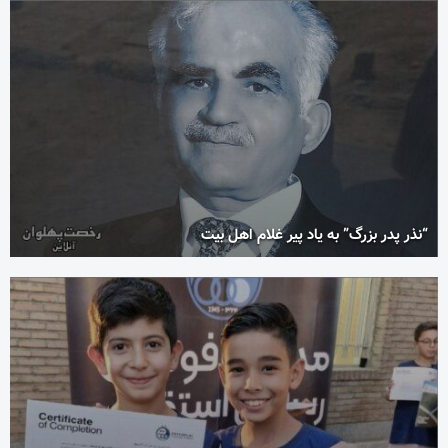
“نذر پدر بزرگ” به یاد پیر غلام اهل بیت