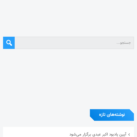
نوشته‌های تازه
آیین یادبود اکبر عبدی برگزار می‌شود
در نکوداشت مردی از تبار فتوت
دلم برای خنده های ساده ات تنگ شده است!
“نذر پدر بزرگ” به یاد پیر غلام اهل بیت
آریا آقاسلطان؛ استقلالیِ کوچکی که رؤیاهای بزرگی در فوتبال دارد