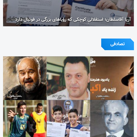
آریا آقاسلطان؛ استقلالیِ کوچکی که رؤیاهای بزرگی در فوتبال دارد
تصادفی