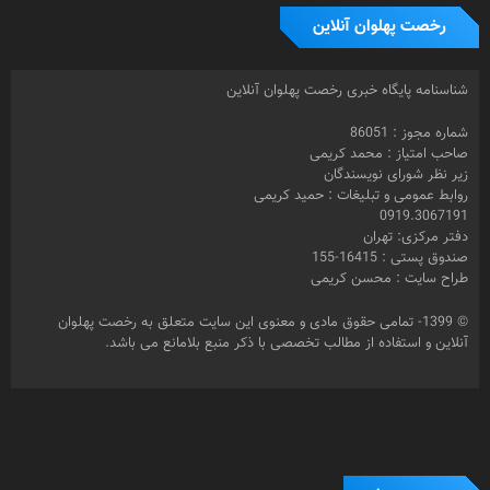
صاحب امتیاز : محمد کریمی
زیر نظر شورای نویسندگان
روابط عمومی و تبلیغات : حمید کریمی
0919.3067191
دفتر مرکزی: تهران
صندوق پستی : 16415-155
طراح سایت : محسن کریمی
© 1399- تمامی حقوق مادی و معنوی این سایت متعلق به رخصت پهلوان
آنلاین و استفاده از مطالب تخصصی با ذکر منبع بلامانع می باشد.
برچسب ها
تهیه کننده
احیا
بازیگر
باشگاه زن ذلیلان
تختی
بارانداز
جام
اسلامشهر
حمید
جنجال در خانه
جعفر دهقان
جنجال درخانه
جم
جعفردهقان