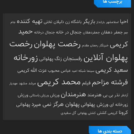
رخصت
رخصت پهلوان
کریمی
خبرنگار
رحمان مقدم
پهلوان آنلاین
زورخانه
رفسنجان
زنگ پهلوانی
سعید کریمی
عزت الله کریمی
عباس محبوب
سینما
شبکه امید
محمد کریمی
فرشته مزاحم
فیلم
مرشد
مشهد
مهدیار
هنرمندان
هنرمند
ورزش
نذر بی بی
ورزش
ورزش باستانی
آزادفر
پهلوان هرگز نمی میرد
ورزش پهلوانی
زورخانه ای
پهلوانی
کرونا
کشتی
کریمی
گل سفیدی
کشتی پهلوانی
دسته بندی ها
اینفوگرافی
تازه های پهلوانی
خارج گود