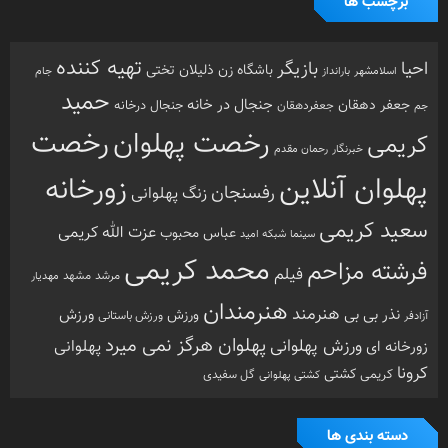
برچسب ها
تهیه کننده
احیا
بازیگر
باشگاه زن ذلیلان
تختی
بارانداز
جام
اسلامشهر
حمید
جنجال در خانه
جعفر دهقان
جنجال درخانه
جم
جعفردهقان
رخصت
رخصت پهلوان
کریمی
خبرنگار
رحمان مقدم
پهلوان آنلاین
زورخانه
رفسنجان
زنگ پهلوانی
سعید کریمی
عزت الله کریمی
عباس محبوب
سینما
شبکه امید
محمد کریمی
فرشته مزاحم
فیلم
مرشد
مشهد
مهدیار
هنرمندان
هنرمند
ورزش
نذر بی بی
ورزش
ورزش باستانی
آزادفر
پهلوان هرگز نمی میرد
ورزش پهلوانی
زورخانه ای
پهلوانی
کرونا
کشتی
کریمی
گل سفیدی
کشتی پهلوانی
دسته بندی ها