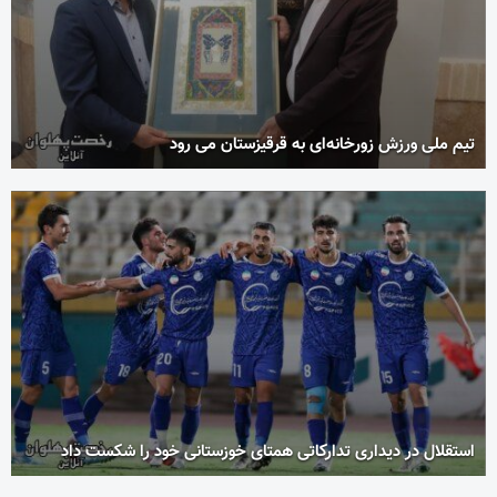
تیم ملی ورزش زورخانه‌ای به قرقیزستان می رود
استقلال در دیداری تدارکاتی همتای خوزستانی خود را شکست داد