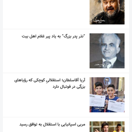
“نذر پدر بزرگ” به یاد پیر غلام اهل بیت
آریا آقاسلطان؛ استقلالیِ کوچکی که رؤیاهای
بزرگی در فوتبال دارد
مربی اسپانیایی با استقلال به توافق رسید