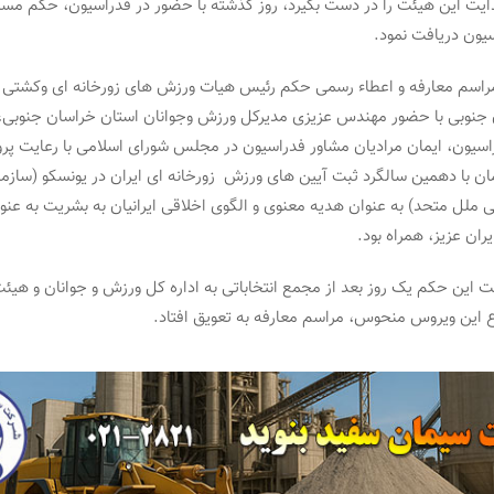
ت این هیئت را در دست بگیرد، روز گذشته با حضور در فدراسیون، حکم مسئ
یون دریافت نمود.
راسم معارفه و اعطاء رسمی حکم رئیس هیات ورزش های زورخانه ای وکشتی پ
جنوبی با حضور مهندس عزیزی مدیرکل ورزش وجوانان استان خراسان جنوبی،
راسیون، ایمان مرادیان مشاور فدراسیون در مجلس شورای اسلامی با رعایت پر
ن با دهمین سالگرد ثبت آیین های ورزش زورخانه ای ایران در یونسکو (سازم
 ملل متحد) به عنوان هدیه معنوی و الگوی اخلاقی ایرانیان به بشریت به عنو
یران عزیز، همراه بود.
ت این حکم یک روز بعد از مجمع انتخاباتی به اداره کل ورزش و جوانان و هیئت
 این ویروس منحوس، مراسم معارفه به تعویق افتاد.