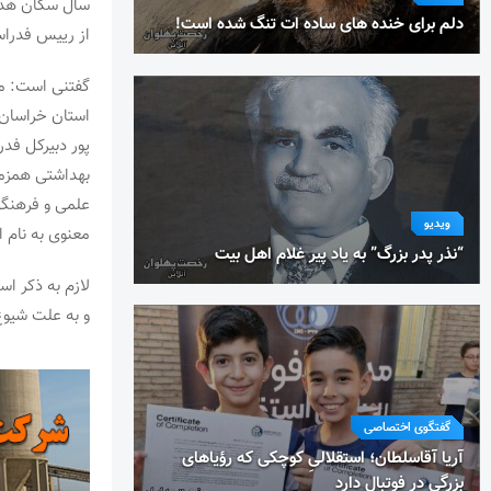
سال سکان هدای
دلم برای خنده های ساده ات تنگ شده است!
از رییس فدراس
گفتنی است: م
استان خراسان 
پور دبیرکل فد
بهداشتی همزما
علمی و فرهنگی
ویدیو
معنوی به نام ا
“نذر پدر بزرگ” به یاد پیر غلام اهل بیت
لازم به ذکر اس
و به علت شیوع
گفتگوی اختصاصی
آریا آقاسلطان؛ استقلالیِ کوچکی که رؤیاهای
بزرگی در فوتبال دارد