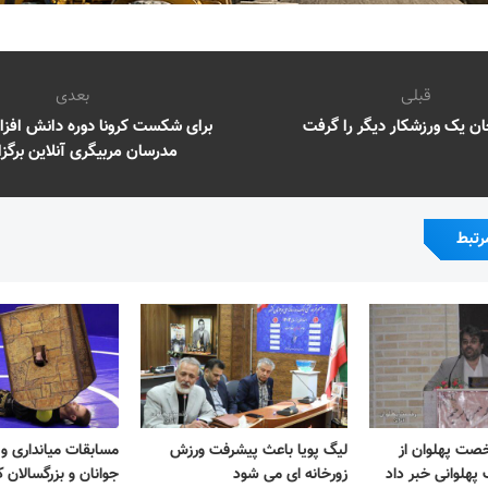
قبلی
بعدی
ان یک ورزشکار دیگر را گرفت
برای شکست کرونا دوره دانش افزای
مدرسان مربیگری آنلاین برگزا
رتبط
خصت پهلوان از
لیگ پویا باعث پیشرفت ورزش
مسابقات میانداری و
گ پهلوانی خبر داد
زورخانه ای می شود
جوانان و بزرگسالان ک