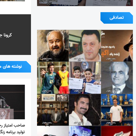
تصادفی
کرونا ج
نوشته های م
صاحب امتیاز ر
تولید برنامه زن