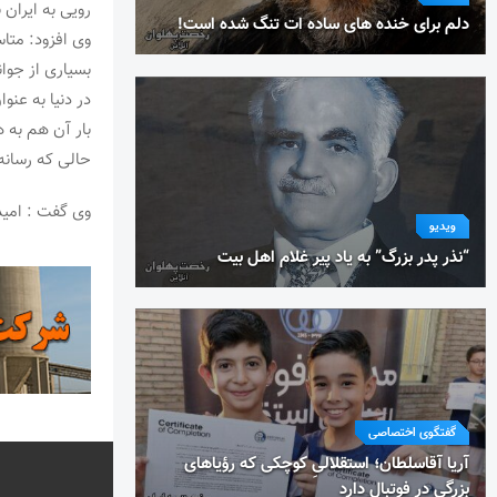
رویی به ایران ب
دلم برای خنده های ساده ات تنگ شده است!
وی افزود: متاس
بسیاری از جوان
در دنیا به عنو
بار آن هم به 
حالی که رسانه‌
وی گفت : امیدوارم ام
ویدیو
“نذر پدر بزرگ” به یاد پیر غلام اهل بیت
گفتگوی اختصاصی
آریا آقاسلطان؛ استقلالیِ کوچکی که رؤیاهای
بزرگی در فوتبال دارد