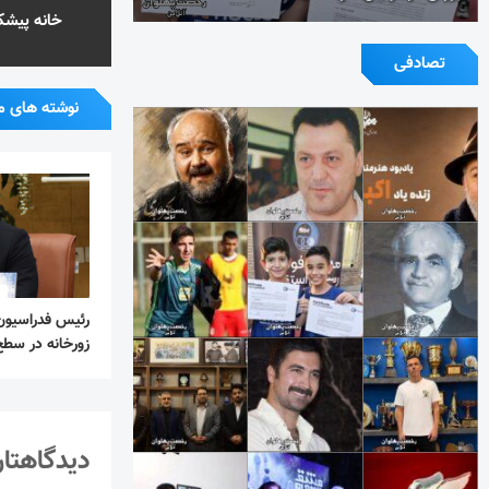
خانه پیشک
تصادفی
نوشته های م
رئیس فدراسیون 
زورخانه در سطح
دیدگاهتان