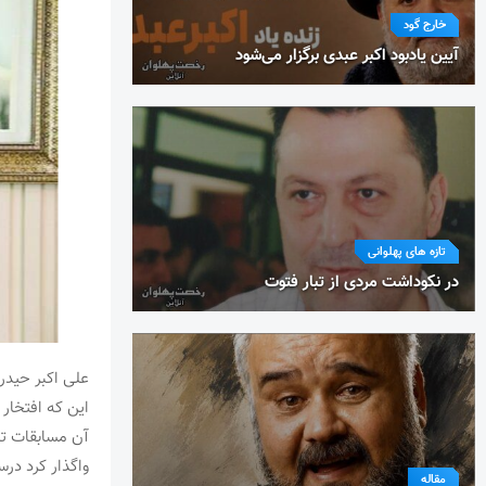
خارج گود
آیین یادبود اکبر عبدی برگزار می‌شود
تازه های پهلوانی
در نکوداشت مردی از تبار فتوت
علی اکبر حیدر
این که افتخار 
آن مسابقات تن
واگذار کرد در
مقاله