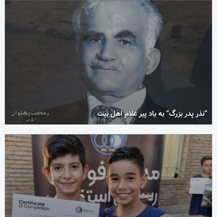
“نذر پدر بزرگ” به یاد پیر غلام اهل بیت