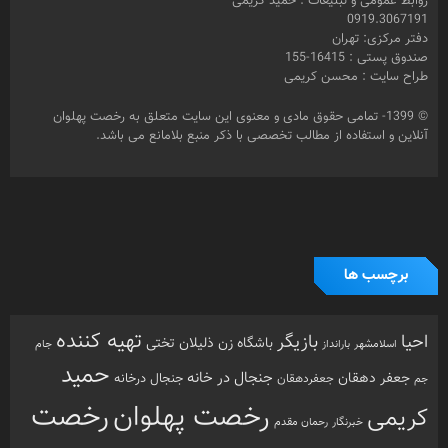
روابط عمومی و تبلیغات : حمید کریمی
0919.3067191
دفتر مرکزی: تهران
صندوق پستی : 16415-155
طراح سایت : محسن کریمی
© 1399- تمامی حقوق مادی و معنوی این سایت متعلق به رخصت پهلوان
آنلاین و استفاده از مطالب تخصصی با ذکر منبع بلامانع می باشد.
برچسب ها
تهیه کننده
احیا
بازیگر
باشگاه زن ذلیلان
تختی
بارانداز
جام
اسلامشهر
حمید
جنجال در خانه
جعفر دهقان
جنجال درخانه
جم
جعفردهقان
رخصت
رخصت پهلوان
کریمی
خبرنگار
رحمان مقدم