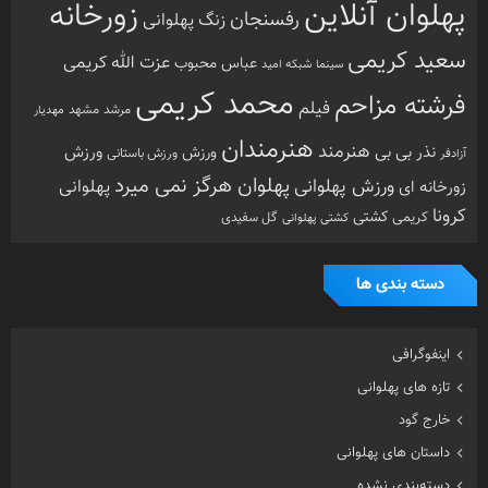
پهلوان آنلاین
زورخانه
رفسنجان
زنگ پهلوانی
سعید کریمی
عزت الله کریمی
عباس محبوب
سینما
شبکه امید
محمد کریمی
فرشته مزاحم
فیلم
مرشد
مشهد
مهدیار
هنرمندان
هنرمند
ورزش
نذر بی بی
ورزش
ورزش باستانی
آزادفر
پهلوان هرگز نمی میرد
ورزش پهلوانی
زورخانه ای
پهلوانی
کرونا
کشتی
کریمی
گل سفیدی
کشتی پهلوانی
دسته بندی ها
اینفوگرافی
تازه های پهلوانی
خارج گود
داستان های پهلوانی
دسته‌بندی نشده