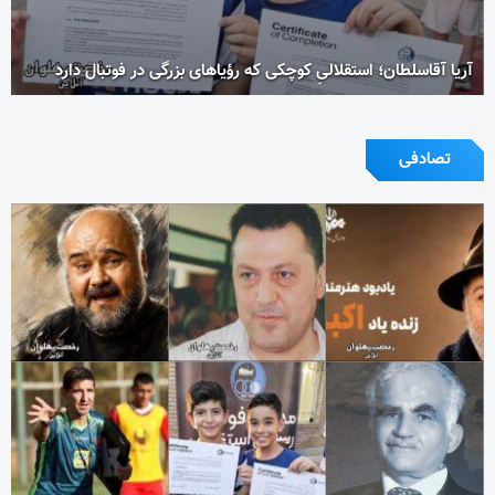
آریا آقاسلطان؛ استقلالیِ کوچکی که رؤیاهای بزرگی در فوتبال دارد
تصادفی