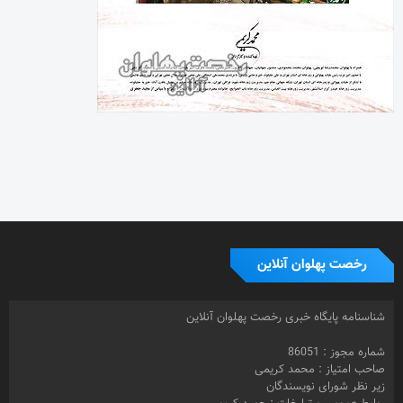
رخصت پهلوان آنلاین
شناسنامه پایگاه خبری رخصت پهلوان آنلاین
شماره مجوز : 86051
صاحب امتیاز : محمد کریمی
زیر نظر شورای نویسندگان