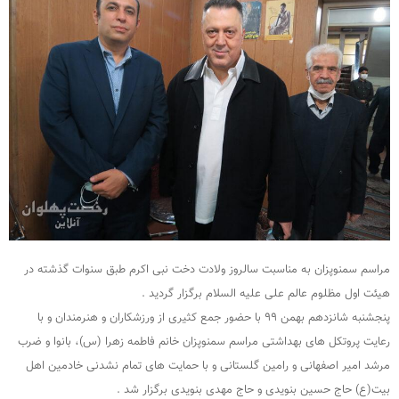
مراسم سمنوپزان به مناسبت سالروز ولادت دخت نبی اکرم طبق سنوات گذشته در
هیئت اول مظلوم عالم علی علیه السلام برگزار گردید .
پنجشنبه شانزدهم بهمن ۹۹ با حضور جمع کثیری از ورزشکاران و هنرمندان و با
رعایت پروتکل های بهداشتی مراسم سمنوپزان خانم فاطمه زهرا (س)، بانوا و ضرب
مرشد امیر اصفهانی و رامین گلستانی و با حمایت های تمام نشدنی خادمین اهل
بیت(ع) حاج حسین بنویدی و حاج مهدی بنویدی برگزار شد .