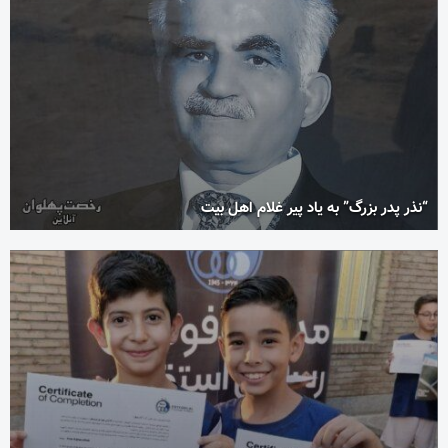
“نذر پدر بزرگ” به یاد پیر غلام اهل بیت