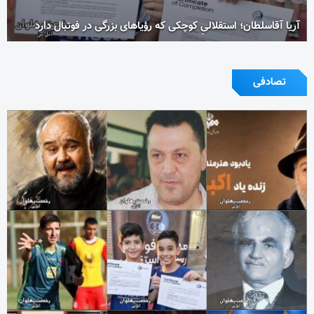
آریا آقاسلطان؛ استقلالیِ کوچکی که رؤیاهای بزرگی در فوتبال دارد
تصادفی