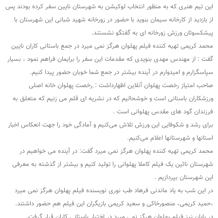
این تیم هنری که به منظور انتخاب لوکیشن به شهرستان نایین سفر کرده بودند پس
از بازدید از کارخانه سیمان بنوید با حضور در زورخانه شهید شبانی این شهرستان با
پیشکسوتان ورزش زورخانه ای به گفتگو نشستند.
محمد کریمی تهیه کننده فیلم پهلوان هرگز نمی میرد در جمع باستانی کاران نایین
گفت : از مهندس مهدی بنویدی که مقدمات این سفر را برایمان فراهم نمود ، بسیار
سپاسگزارم و امیدوارم در آینده بیشتر در جمع شما خوبان حضور پیدا کنیم.
صاحب امتیاز رخصت پهلوان آنلاین اظهارداشت : ِرخصت پهلوان خانه اصلی
ورزشکاران باستانی است و خوشحالیم که در نشریه ای قلم می زنیم که متعلق به
فرزندان گود های مقدس پهلوانی است .
برای رشد و شکوفایی این ورزش تلاش می‌کنیم و آمادگی خود را جهت انعکاس اخبار
استانها و شهرستانها اعلام می‌کنیم.
محمد کریمی تهیه کننده پهلوان هرگز نمی میرد گفت: در آینده می خواهیم در
شهرستان نائین یک فیلم کاملا پهلوانی را تولید کنیم و بیشتر از گذشته به معرفی
این شهرستان بپردازیم .
در این شب به یاد ماندنی فرهاد طب نوری نویسنده فیلم پهلوان هرگز نمی میرد
،حمید کریمی، منصورخاکی و سعید کریمی بازیگران این فیلم هم حضور داشتند.
در پایان نیز فیلم پهلوان هرگز نمی میرد در اختیار باستانی کاران قرار گرفت.