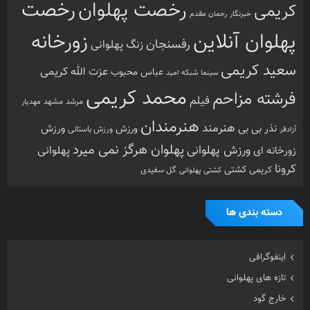
رخصت
رخصت پهلوان
کریمی
خبرنگار
رحمان مقدم
پهلوان آنلاین
زورخانه
رفسنجان
زنگ پهلوانی
سعید کریمی
عزت الله کریمی
عباس محبوب
سینما
شبکه امید
محمد کریمی
فرشته مزاحم
فیلم
مرشد
مشهد
مهدیار
هنرمندان
هنرمند
ورزش
نذر بی بی
ورزش
ورزش باستانی
آزادفر
پهلوان هرگز نمی میرد
ورزش پهلوانی
زورخانه ای
پهلوانی
کرونا
کشتی
کریمی
گل سفیدی
کشتی پهلوانی
دسته بندی ها
اینفوگرافی
تازه های پهلوانی
خارج گود