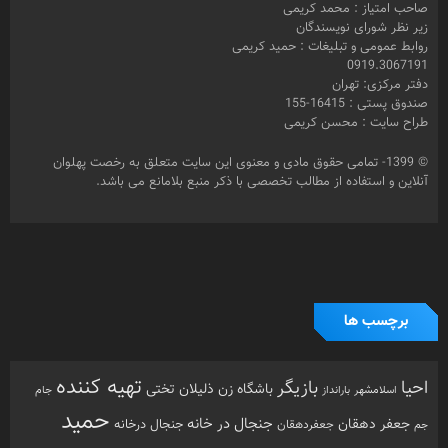
صاحب امتیاز : محمد کریمی
زیر نظر شورای نویسندگان
روابط عمومی و تبلیغات : حمید کریمی
0919.3067191
دفتر مرکزی: تهران
صندوق پستی : 16415-155
طراح سایت : محسن کریمی
© 1399- تمامی حقوق مادی و معنوی این سایت متعلق به رخصت پهلوان
آنلاین و استفاده از مطالب تخصصی با ذکر منبع بلامانع می باشد.
برچسب ها
تهیه کننده
احیا
بازیگر
باشگاه زن ذلیلان
تختی
بارانداز
جام
اسلامشهر
حمید
جنجال در خانه
جعفر دهقان
جنجال درخانه
جم
جعفردهقان