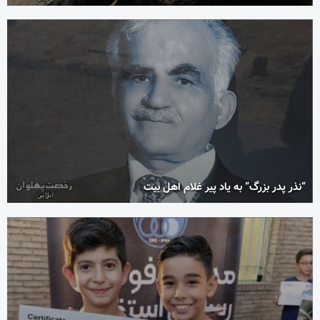
“نذر پدر بزرگ” به یاد پیر غلام اهل بیت