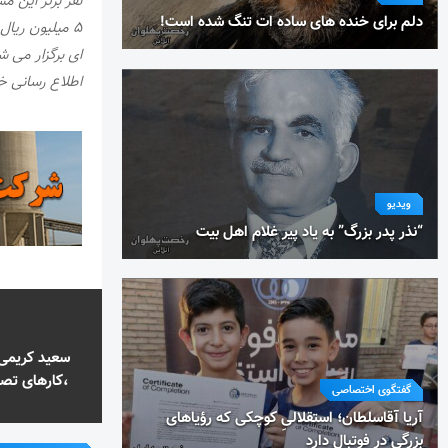
دلم برای خنده های ساده ات تنگ شده است!
۵ میلیون ریا
ای برگزار می ش
اطلاع رسانی خو
ویدیو
“نذر پدر بزرگ” به یاد پیر غلام اهل بیت
سعید کریمی م
،کارهای تصویری ام
گفتگوی اختصاصی
آریا آقاسلطان؛ استقلالیِ کوچکی که رؤیاهای
بزرگی در فوتبال دارد