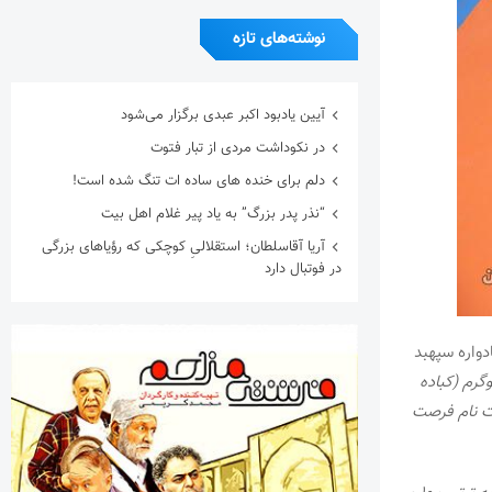
نوشته‌های تازه
آیین یادبود اکبر عبدی برگزار می‌شود
در نکوداشت مردی از تبار فتوت
دلم برای خنده های ساده ات تنگ شده است!
“نذر پدر بزرگ” به یاد پیر غلام اهل بیت
آریا آقاسلطان؛ استقلالیِ کوچکی که رؤیاهای بزرگی
در فوتبال دارد
دواره سپهبد
۲۰ کیلویی) و ۹۰+ کیلوگرم (کباده
بت نام فرصت