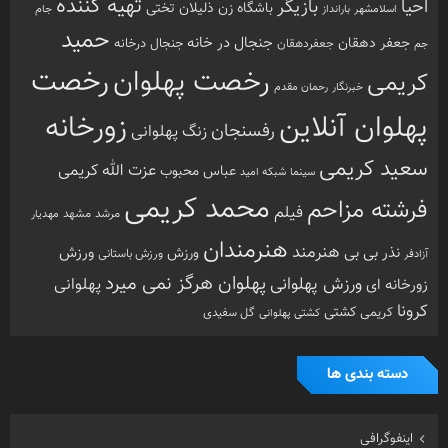
تهیه کننده
احیا
بازیگر
باشگاه زن ذلیلان
تختی
بارانداز
جام
اسلامشهر
حمید
جنجال در خانه
جعفر دهقان
جنجال درخانه
جم
جعفردهقان
رخصت
رخصت پهلوان
کریمی
خبرنگار
رحمان مقدم
پهلوان آنلاین
زورخانه
رفسنجان
زنگ پهلوانی
سعید کریمی
عزت الله کریمی
عباس محبوب
سینما
شبکه امید
محمد کریمی
فرشته مزاحم
فیلم
مرشد
مشهد
مهدیار
هنرمندان
هنرمند
ورزش
نذر بی بی
ورزش
ورزش باستانی
آزادفر
پهلوان هرگز نمی میرد
ورزش پهلوانی
زورخانه ای
پهلوانی
کرونا
کشتی
کریمی
گل سفیدی
کشتی پهلوانی
دسته بندی ها
اینفوگرافی