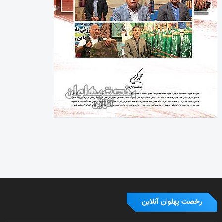
رخصت پهلوان آنلاین