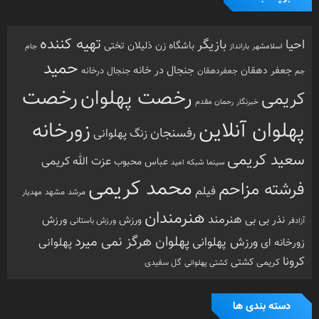
تهیه کننده
احیا
بازیگر
باشگاه زن ذلیلان
تختی
بارانداز
جام
اسلامشهر
حمید
جنجال در خانه
جعفر دهقان
جنجال درخانه
جم
جعفردهقان
رخصت
رخصت پهلوان
کریمی
خبرنگار
رحمان مقدم
پهلوان آنلاین
زورخانه
رفسنجان
زنگ پهلوانی
سعید کریمی
عزت الله کریمی
عباس محبوب
سینما
شبکه امید
محمد کریمی
فرشته مزاحم
فیلم
مرشد
مشهد
مهدیار
هنرمندان
هنرمند
ورزش
نذر بی بی
ورزش
ورزش باستانی
آزادفر
پهلوان هرگز نمی میرد
ورزش پهلوانی
زورخانه ای
پهلوانی
کرونا
کشتی
کریمی
گل سفیدی
کشتی پهلوانی
دسته بندی ها