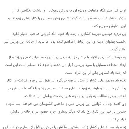
او در کنار هنر،نگاه متفاوت و ویژه ای به ورزش زورخانه ای داشت ،نگاهی که از
ورزش و‌ هنر ترکیب شده و باعث گردید تا وی زمان بسیاری را کنار اهالی زورخانه و
آیین هایش سپری کند.
بی تردید دوستی دیرینه کشاورز با زنده یاد عزت الله کریمی صاحب امتیاز فقید
رخصت پهلوان زمینه ی این ارتباط را فراهم کرده بود اما نباید از جاذبه این ورزش نیز
غافل گردید.
به درستی که برخی افراد با چشم دل به دیدن پیرامون خود مبادرت می ورزند و از
ابعاد مختلف مسایل را مورد بررسی قرار می دهند و آنچه که مسلم است این است
که زنده یاد کشاورز یکی از این افراد است.
زنده یاد محمد علی کشاورز استاد عرصه بازیگری در طول سال های گذشته در کنار
رخصتی ها بارها و بارها به زورخانه های مختلف سر می زد و با نگاه علمی اش در
انتشار برخی مطالب به یاری بر و بچه های رخصت پهلوان می شتافت.
وی گفته بود : با قوانین این ورزش ملی و مذهبی کشورمان می خواهد آشنا شود و
چندین بار نیز این اتفاق رخ داد که دیگر بیماری اجازه حضور در زورخانه را برایش
فراهم نکرد .
زنده یاد محمد علی کشاورز که بیشترین وقتش را در دوران قبل از بیماری در کنار این