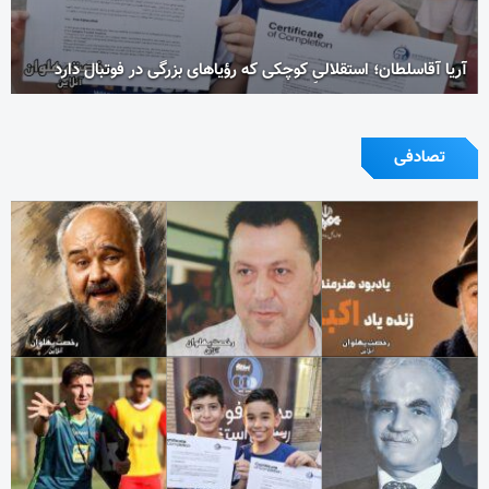
آریا آقاسلطان؛ استقلالیِ کوچکی که رؤیاهای بزرگی در فوتبال دارد
تصادفی