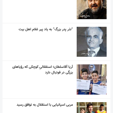
“نذر پدر بزرگ” به یاد پیر غلام اهل بیت
آریا آقاسلطان؛ استقلالیِ کوچکی که رؤیاهای
بزرگی در فوتبال دارد
مربی اسپانیایی با استقلال به توافق رسید