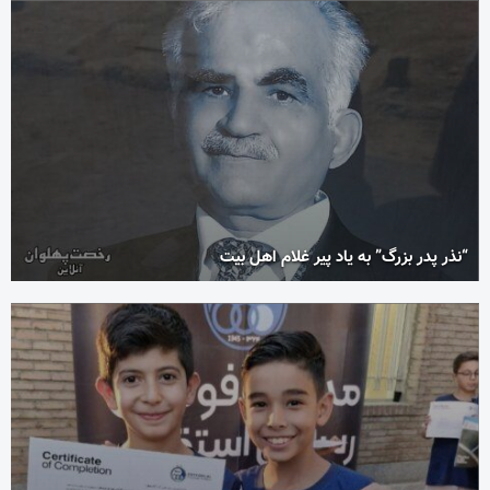
“نذر پدر بزرگ” به یاد پیر غلام اهل بیت