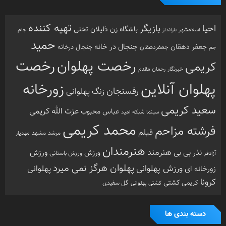
تهیه کننده
احیا
بازیگر
باشگاه زن ذلیلان
تختی
بارانداز
جام
اسلامشهر
حمید
جنجال در خانه
جعفر دهقان
جنجال درخانه
جم
جعفردهقان
رخصت
رخصت پهلوان
کریمی
خبرنگار
رحمان مقدم
پهلوان آنلاین
زورخانه
رفسنجان
زنگ پهلوانی
سعید کریمی
عزت الله کریمی
عباس محبوب
سینما
شبکه امید
محمد کریمی
فرشته مزاحم
فیلم
مرشد
مشهد
مهدیار
هنرمندان
هنرمند
ورزش
نذر بی بی
ورزش
ورزش باستانی
آزادفر
پهلوان هرگز نمی میرد
ورزش پهلوانی
زورخانه ای
پهلوانی
کرونا
کشتی
کریمی
گل سفیدی
کشتی پهلوانی
دسته بندی ها