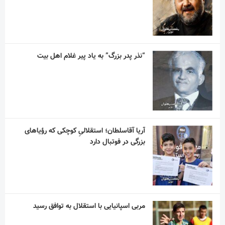
“نذر پدر بزرگ” به یاد پیر غلام اهل بیت
آریا آقاسلطان؛ استقلالیِ کوچکی که رؤیاهای
بزرگی در فوتبال دارد
مربی اسپانیایی با استقلال به توافق رسید