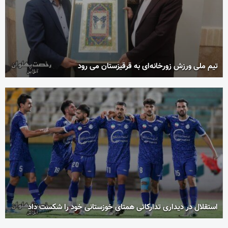
تیم ملی ورزش زورخانه‌ای به قرقیزستان می رود
استقلال در دیداری تدارکاتی همتای خوزستانی خود را شکست داد