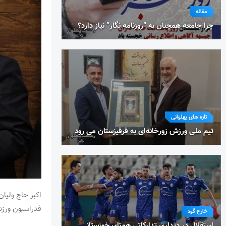
مقاله
چرا جامعه همچنان به “روزنامه نگار” نیاز دارد؟
تازه های پهلوانی
تیم ملی ورزش زورخانه‌ای به قرقیزستان می رود
اکبر حاج ولیا
فدراسیون ورزش
خارج گود
استقلال در دیداری تدارکاتی همتای خوزستانی