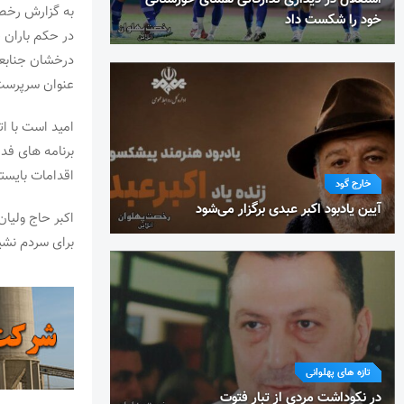
به گزارش رخصت
خود را شکست داد
در حکم باران 
عنوان سرپرست
امید است با ات
برنامه های فد
اقدامات بایسته
خارج گود
آیین یادبود اکبر عبدی برگزار می‌شود
اکبر حاج ولیا
برای سردم نشی
تازه های پهلوانی
در نکوداشت مردی از تبار فتوت