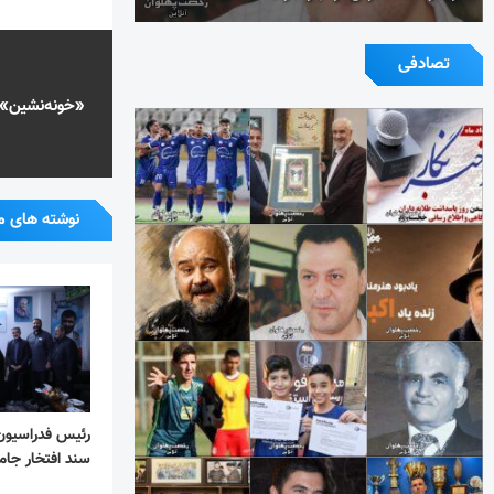
تصادفی
«خونه‌نشین»، 
نوشته های م
رئیس فدراسیون 
سند افتخار جا