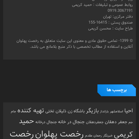
روابط عمومی و تبلیغات : حمید کریمی
0919.3067191
دفتر مرکزی: تهران
صندوق پستی : 16415-155
طراح سایت : محسن کریمی
© 1399- تمامی حقوق مادی و معنوی این سایت متعلق به رخصت پهلوان
آنلاین و استفاده از مطالب تخصصی با ذکر منبع بلامانع می باشد.
برچسب ها
تهیه کننده
احیا
بازیگر
باشگاه زن ذلیلان
تختی
بارانداز
جام
اسلامشهر
حمید
جنجال در خانه
جعفر دهقان
جنجال درخانه
جم
جعفردهقان
رخصت
رخصت پهلوان
کریمی
خبرنگار
رحمان مقدم