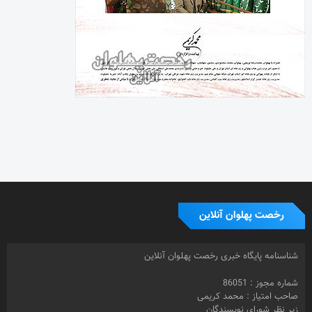
رخصت پهلوان آنلاین
شناسنامه پایگاه خبری رخصت پهلوان آنلاین
شماره مجوز : 86051
صاحب امتیاز : محمد کریمی
زیر نظر شورای نویسندگان