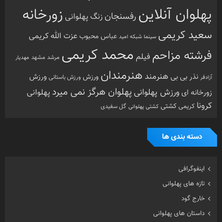
پهلوان آنلاین
زورخانه
رفسنجان
زنگ پهلوانی
سعید کریمی
عزت الله کریمی
عباس محبوب
سینما
شبکه امید
محمد کریمی
فرشته مزاحم
فیلم
مرشد
مشهد
مهدیار
هنرمندان
هنرمند
ورزش
نذر بی بی
ورزش
ورزش باستانی
آزادفر
پهلوان هرگز نمی میرد
ورزش پهلوانی
زورخانه ای
پهلوانی
کرونا
کشتی
کریمی
گل سفیدی
کشتی پهلوانی
دسته بندی ها
اینفوگرافی
تازه های پهلوانی
خارج گود
داستان های پهلوانی