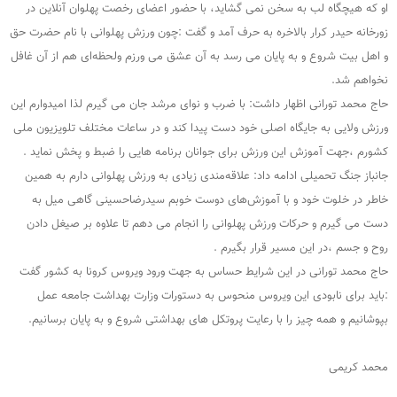
او که هیچگاه لب به سخن نمی گشاید، با حضور اعضای رخصت پهلوان آنلاین در
زورخانه حیدر کرار بالاخره به حرف آمد و گفت :چون ورزش پهلوانی با نام حضرت حق
و اهل بیت شروع و به پایان می رسد به آن عشق می ورزم ولحظه‌ای هم از آن غافل
نخواهم شد.
حاج محمد تورانی اظهار داشت: با ضرب و نوای مرشد جان می گیرم لذا امیدوارم این
ورزش ولایی به جایگاه اصلی خود دست پیدا کند و در ساعات مختلف تلویزیون ملی
کشورم ،جهت آموزش این ورزش برای جوانان برنامه هایی را ضبط و پخش نماید .
جانباز جنگ تحمیلی ادامه داد: علاقه‌مندی زیادی به ورزش پهلوانی دارم به همین
خاطر در خلوت خود و با آموزش‌های دوست خوبم سیدرضاحسینی گاهی میل به
دست می گیرم و حرکات ورزش پهلوانی را انجام می دهم تا علاوه بر صیغل دادن
روح و جسم ،در این مسیر قرار بگیرم .
حاج محمد تورانی در این شرایط حساس به جهت ورود ویروس کرونا به کشور گفت
:باید برای نابودی این ویروس منحوس به دستورات وزارت بهداشت جامعه عمل
بپوشانیم و همه چیز را با رعایت پروتکل های بهداشتی شروع و به پایان برسانیم.
محمد کریمی