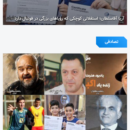
آریا آقاسلطان؛ استقلالیِ کوچکی که رؤیاهای بزرگی در فوتبال دارد
تصادفی