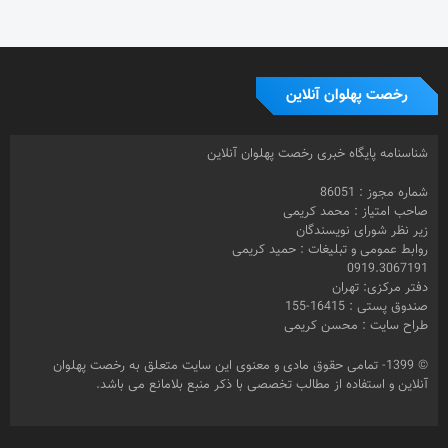
رخصت پهلوان آنلاین
شناسنامه پایگاه خبری رخصت پهلوان آنلاین
شماره مجوز : 86051
صاحب امتیاز : محمد کریمی
زیر نظر شورای نویسندگان
روابط عمومی و تبلیغات : حمید کریمی
0919.3067191
دفتر مرکزی: تهران
صندوق پستی : 16415-155
طراح سایت : محسن کریمی
© 1399- تمامی حقوق مادی و معنوی این سایت متعلق به رخصت پهلوان
آنلاین و استفاده از مطالب تخصصی با ذکر منبع بلامانع می باشد.