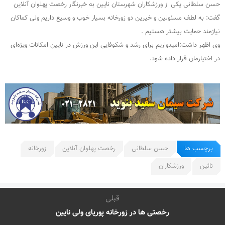
حسن سلطانی یکی از ورزشکاران شهرستان نایین به خبرنگار رخصت پهلوان آنلاین
گفت: به لطف مسئولین و خیرین دو زورخانه بسیار خوب و وسیع داریم ولی کماکان
نیازمند حمایت بیشتر هستیم .
وی اظهر داشت:امیدواریم برای رشد و شکوفایی این ورزش در نایین امکانات ویژه‌ای
در اختیارمان قرار داده شود.
برچسب ها
حسن سلطانی
رخصت پهلوان آنلاین
زورخانه
نائین
ورزشکاران
قبلی
رخصتی ها در زورخانه پوریای ولی نایین