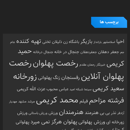
برچسب ها
تهیه کننده
احیا
بازیگر
باشگاه زن ذلیلان
تختی
بارانداز
جام
اسلامشهر
حمید
جنجال در خانه
جعفر دهقان
جنجال درخانه
جم
جعفردهقان
رخصت
رخصت پهلوان
کریمی
خبرنگار
رحمان مقدم
پهلوان آنلاین
زورخانه
رفسنجان
زنگ پهلوانی
سعید کریمی
عزت الله کریمی
عباس محبوب
سینما
شبکه امید
محمد کریمی
فرشته مزاحم
فیلم
مرشد
مشهد
مهدیار
هنرمندان
هنرمند
ورزش
نذر بی بی
ورزش
ورزش باستانی
آزادفر
پهلوان هرگز نمی میرد
ورزش پهلوانی
زورخانه ای
پهلوانی
کرونا