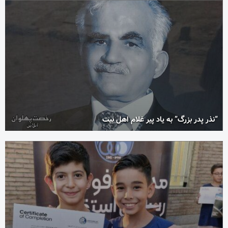
“نذر پدر بزرگ” به یاد پیر غلام اهل بیت