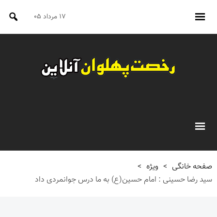
۱۷ مرداد ۰۵
صفحه خانگی
>
ویژه
>
سید رضا حسینی : امام حسین(ع) به ما درس جوانمردی داد