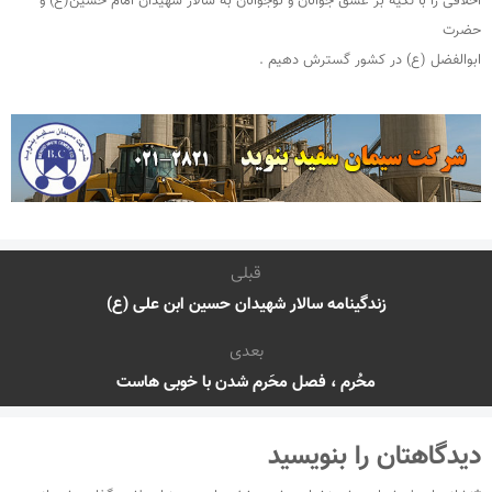
اخلاقی را با تکیه بر عشق جوانان و نوجوانان به سالار شهیدان امام حسین(ع) و
حضرت
ابوالفضل (ع) در کشور گسترش دهیم .
قبلی
زندگینامه سالار شهیدان حسین ابن علی (ع)
بعدی
محُرم ، فصل محَرم شدن با خوبی هاست
دیدگاهتان را بنویسید