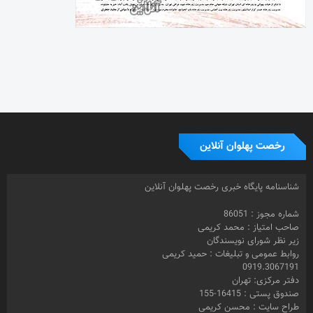
شناسنامه پایگاه خبری رخصت پهلوان آنلاین
شماره مجوز : 86051
صاحب امتیاز : محمد کریمی
زیر نظر شورای نویسندگان
روابط عمومی و تبلیغات : حمید کریمی
0919.3067191
دفتر مرکزی: تهران
صندوق پستی : 16415-155
طراح سایت : محسن کریمی
© 1399- تمامی حقوق مادی و معنوی این سایت متعلق به رخصت پهلوان
آنلاین و استفاده از مطالب تخصصی با ذکر منبع بلامانع می باشد.
برچسب ها
تهیه کننده
احیا
بازیگر
باشگاه زن ذلیلان
تختی
بارانداز
جام
اسلامشهر