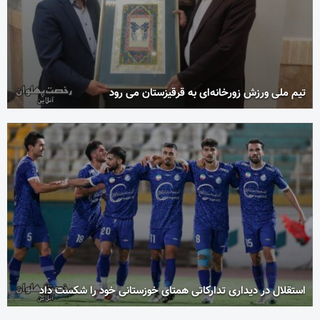
تیم ملی ورزش زورخانه‌ای به قرقیزستان می رود
استقلال در دیداری تدارکاتی همتای خوزستانی خود را شکست داد