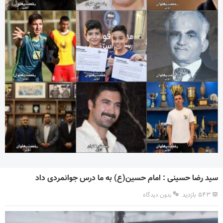
سید رضا حسینی : امام حسین(ع) به ما درس جوانمردی داد
۵۴۳ بازدید
بدون دیدگاه