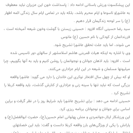
این پیشکسوت ورزش باستانی ادامه داد : پاسداشت خون این عزیزان نباید معطوف
به عاشوراو تاسوعا و ایام محرم باشد، بلکه باید در تمامی ایام سال زندگی ائمه اطهار
(ع) را سر لوحه زندگیمان قرار دهیم .
سید رضا حسینی آنگاه افزود : حسینی زیستن با گوشت وخون شیعه آمیخته است ،
فزرندانمان از کودکی با نام حسین (ع) مانوس
می شوند، اما باید علت تحقق عاشورا تشریح شود.
وی با اشاره به اینکه هیات قمربنی هاشم اسلامشهر از سالهای دور تاسیس شده
است ، افزود: باید اذهان جوانان و نوجوانمان را روشن کنیم و باید به آنها بگوییم، چرا
میلیونها مسلمان و شیعه در این ایام عزاداری می‌کنند.
او که بیش از چهل سال افتخار نوکری این خاندان را دارد می گوید: عاشورا واقعه
بزرگی است که نباید تنها با سینه زنی و عزاداری از کنارش گذشت، باید واقعه کربلا را
تشریح کرد .
حسینی ادامه می دهد : برای تشریح عاشورا باید شرایط روز را در نظر گرفت و براین
اساس برای جوانان و نوجوانان برنامه ریزی کرد.
این ورزشکار ایثار،جوانمردی و منش پهلوانی امام حسین(ع)، حضرت ابوالفضل(ع) و
یارانش را یکی از ویژگی‌های بارز واقعه کربلا دانست و گفت: باید این خصلتهای