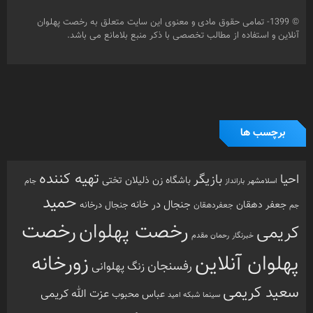
حمید
جنجال در خانه
جعفر دهقان
جنجال درخانه
جم
جعفردهقان
رخصت
رخصت پهلوان
کریمی
خبرنگار
رحمان مقدم
پهلوان آنلاین
زورخانه
رفسنجان
زنگ پهلوانی
سعید کریمی
عزت الله کریمی
عباس محبوب
سینما
شبکه امید
محمد کریمی
فرشته مزاحم
فیلم
مرشد
مشهد
مهدیار
هنرمندان
هنرمند
ورزش
نذر بی بی
ورزش
ورزش باستانی
آزادفر
پهلوان هرگز نمی میرد
ورزش پهلوانی
زورخانه ای
پهلوانی
کرونا
کشتی
کریمی
گل سفیدی
کشتی پهلوانی
دسته بندی ها
اینفوگرافی