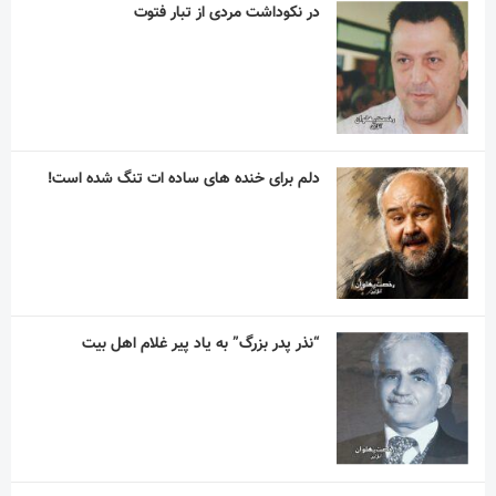
“نذر پدر بزرگ” به یاد پیر غلام اهل بیت
آریا آقاسلطان؛ استقلالیِ کوچکی که رؤیاهای
بزرگی در فوتبال دارد
مربی اسپانیایی با استقلال به توافق رسید