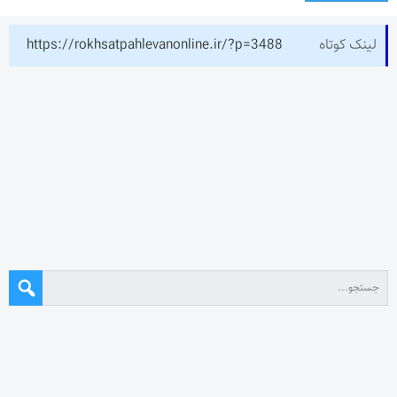
لینک کوتاه
https://rokhsatpahlevanonline.ir/?p=3488
نوشته‌های تازه
چرا جامعه همچنان به “روزنامه نگار” نیاز دارد؟
تیم ملی ورزش زورخانه‌ای به قرقیزستان می رود
استقلال در دیداری تدارکاتی همتای خوزستانی خود را شکست داد