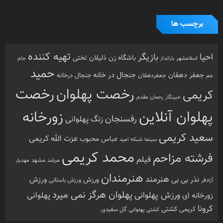
برچسب ها
تهیه کننده
احیا
بازیگر
باشگاه زن ذلیلان
تختی
بارانداز
جام
اسلامشهر
حمید
جنجال در خانه
جعفر دهقان
جنجال درخانه
جم
جعفردهقان
رخصت
رخصت پهلوان
کریمی
خبرنگار
رحمان مقدم
پهلوان آنلاین
زورخانه
رفسنجان
زنگ پهلوانی
سعید کریمی
عزت الله کریمی
عباس محبوب
سینما
شبکه امید
محمد کریمی
فرشته مزاحم
فیلم
مرشد
مشهد
مهدیار
هنرمندان
هنرمند
ورزش
نذر بی بی
ورزش
ورزش باستانی
آزادفر
پهلوان هرگز نمی میرد
ورزش پهلوانی
زورخانه ای
پهلوانی
کرونا
کشتی
کریمی
گل سفیدی
کشتی پهلوانی