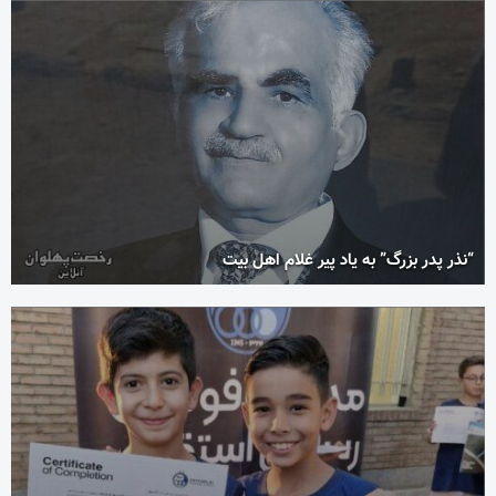
“نذر پدر بزرگ” به یاد پیر غلام اهل بیت