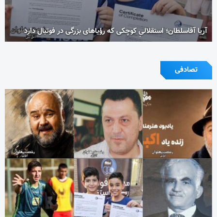
آریا آقاسلطان؛ استقلالیِ کوچکی که رؤیاهای بزرگی در فوتبال دارد
تصادفی