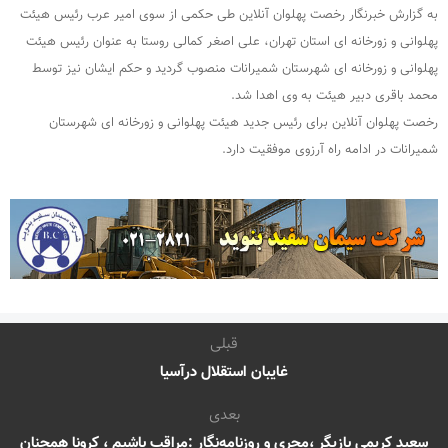
به گزارش خبرنگار رخصت پهلوان آنلاین طی حکمی از سوی امیر عرب رئیس هیئت
پهلوانی و زورخانه ای استان تهران، علی اصغر کمالی روستا به عنوان رئیس هیئت
پهلوانی و زورخانه ای شهرستان شمیرانات منصوب گردید و حکم ایشان نیز توسط
محمد باقری دبیر هیئت به وی اهدا شد.
رخصت پهلوان آنلاین برای رئیس جدید هیئت پهلوانی و زورخانه ای شهرستان
شمیرانات در ادامه راه آرزوی موفقیت دارد.
قبلی
غایبان استقلال درآسیا
بعدی
سعید کریمی بازیگر ،مجری و روزنامه‌نگار :مراقب باشیم ، کرونا همچنان